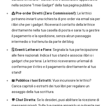
nella sezione “I miei Gadget” della tua pagina pubblica.
📩 Pre-order Diretti (Zero Commissioni!):
Le lettrici
potranno inviarti una richiesta di pre-order via email sia per
i libri che per i gadget. Riceverai il contatto della lettrice
direttamente nella tua casella di posta e sarai tu a gestire
il pagamento e la spedizione, senza alcun passaggio
intermedio o trattenuta da parte del blog.
🗓️ Eventi Letterari e Fiere:
Segnala la tua partecipazione
alle fiere nazionali. Indica il tuo stand e associa i libri o i
gadget che porterai. Le lettrici riceveranno un’email di
conferma per il ritiro e il pagamento direttamente al tuo
stand!
📖 Pubblica i tuoi Estratti:
Vuoi incuriosire le lettrici?
Carica capitoli o estratti dei tuoi libri per regalare un
assaggio della tua scrittura.
💬 Chat Diretta:
Se lo desideri, puoi abilitare la ricezione di
messaggi privati. Sulla tua pagina apparirà un pulsante per