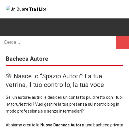
Vai
al
Un
blog
contenuto
di
Cuore
romanzi
romance
Tra
Ricerca
e
Cerc
per:
I
non
solo.
Bacheca Autore
Libri
Recensioni,
anteprime,
🌸 Nasce lo “Spazio Autori”: La tua
cover
vetrina, il tuo controllo, la tua voce
reveal,
prossime
Sei un’autore/autrici e desideri un contatto più diretto con i tuoi
uscite
lettoru/lettrici? Vuoi gestire la tua presenza sul nostro blog in
editoriali
modo professionale e senza intermediari?
delle
maggiori
Abbiamo creato la
Nuova Bacheca Autore
, una bacheca privata
autrici