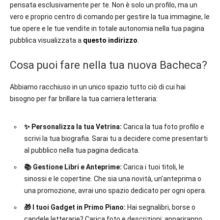
pensata esclusivamente per te. Non è solo un profilo, ma un
italiane
vero e proprio centro di comando per gestire la tua immagine, le
e
tue opere e le tue vendite in totale autonomia nella tua pagina
straniere.
pubblica visualizzata a
questo indirizzo
.
Cosa puoi fare nella tua nuova Bacheca?
Abbiamo racchiuso in un unico spazio tutto ciò di cui hai
bisogno per far brillare la tua carriera letteraria:
✨ Personalizza la tua Vetrina:
Carica la tua foto profilo e
scrivi la tua biografia. Sarai tu a decidere come presentarti
al pubblico nella tua pagina dedicata.
📚 Gestione Libri e Anteprime:
Carica i tuoi titoli, le
sinossi e le copertine. Che sia una novità, un’anteprima o
una promozione, avrai uno spazio dedicato per ogni opera.
🎁 I tuoi Gadget in Primo Piano:
Hai segnalibri, borse o
candele letterarie? Carica foto e descrizioni: appariranno