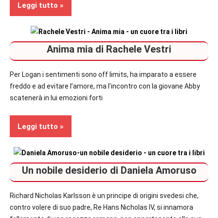
Leggi tutto
In
Anima mia di Rachele Vestri
secondo
piano
Per Logan i sentimenti sono off limits, ha imparato a essere
Recensioni
freddo e ad evitare l’amore, ma l’incontro con la giovane Abby
scatenerà in lui emozioni forti
Romance
Leggi tutto
Recensioni
Un nobile desiderio di Daniela Amoruso
Romance
Richard Nicholas Karlsson è un principe di origini svedesi che,
contro volere di suo padre, Re Hans Nicholas IV, si innamora