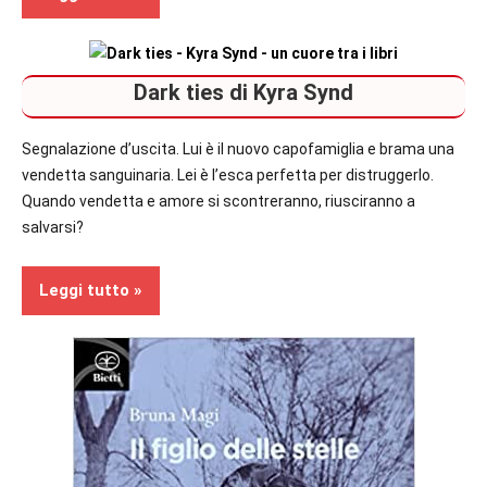
Prossime
Dark ties di Kyra Synd
Uscite
Romance
Segnalazione d’uscita. Lui è il nuovo capofamiglia e brama una
vendetta sanguinaria. Lei è l’esca perfetta per distruggerlo.
Quando vendetta e amore si scontreranno, riusciranno a
salvarsi?
Leggi tutto
Prossime
Uscite
Romance