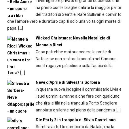
investigatore privato di grande successo che
ha preso con le braghe calate la maggior parte
dei traditori di Seattle, Rafe Sullivan è convinto
che l’amore vero e duraturo capiti solo una volta ogni morte di
papa.
[…]
Wicked Christmas: Novella Natalizia di
Manuela Ricci
Cosa potrebbe mai succedere la notte di
Natale, se non restare bloccata nel Campus
con il ragazzo più odioso sulla faccia della
Terra?
[…]
Neve d’Aprile di Silvestra Sorbera
In questa nuova indagine il commissario Livia e
i suoi uomini avranno a che fare con qualcuno
che tira le fila nella tranquilla Porto Scogliera
annoiata e silente nel pieno della pandemia
[…]
Die Party 2 in trappola di Silvia Castellano
Sembrava tutto cambiato da Natale, ma la