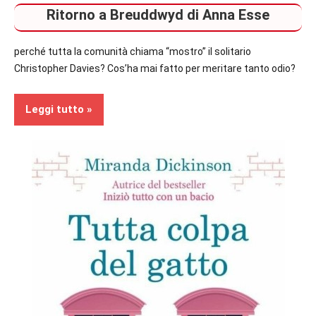
Ritorno a Breuddwyd di Anna Esse
secondo
piano
perché tutta la comunità chiama “mostro” il solitario
Recensioni
Christopher Davies? Cos’ha mai fatto per meritare tanto odio?
Romance
Leggi tutto
In
secondo
piano
Recensioni
Romance