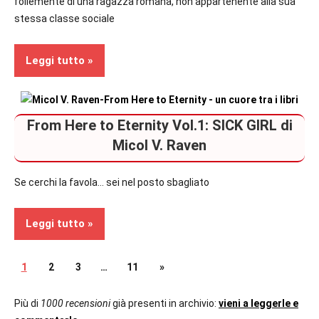
follemente di una ragazza romana, non appartenente alla sua
stessa classe sociale
Leggi tutto
Erotico
From Here to Eternity Vol.1: SICK GIRL di
Recensioni
Micol V. Raven
Romance
Se cerchi la favola… sei nel posto sbagliato
Leggi tutto
Paginazione
Articolo
1
2
3
…
11
»
Erotico
successivo
degli
Più di
1000 recensioni
già presenti in archivio:
vieni a leggerle e
Recensioni