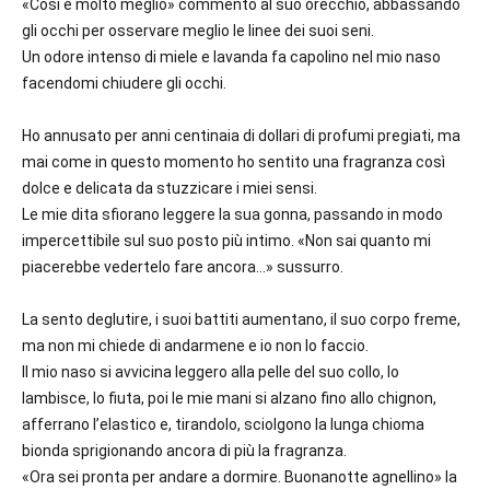
«Così è molto meglio» commento al suo orecchio, abbassando
gli occhi per osservare meglio le linee dei suoi seni.
Un odore intenso di miele e lavanda fa capolino nel mio naso
facendomi chiudere gli occhi.
Ho annusato per anni centinaia di dollari di profumi pregiati, ma
mai come in questo momento ho sentito una fragranza così
dolce e delicata da stuzzicare i miei sensi.
Le mie dita sfiorano leggere la sua gonna, passando in modo
impercettibile sul suo posto più intimo. «Non sai quanto mi
piacerebbe vedertelo fare ancora…» sussurro.
La sento deglutire, i suoi battiti aumentano, il suo corpo freme,
ma non mi chiede di andarmene e io non lo faccio.
Il mio naso si avvicina leggero alla pelle del suo collo, lo
lambisce, lo fiuta, poi le mie mani si alzano fino allo chignon,
afferrano l’elastico e, tirandolo, sciolgono la lunga chioma
bionda sprigionando ancora di più la fragranza.
«Ora sei pronta per andare a dormire. Buonanotte agnellino» la