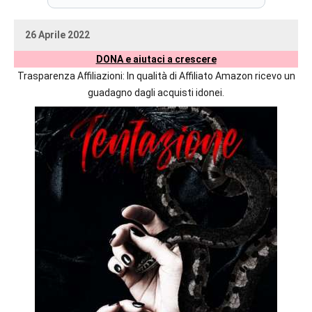
prossime
uscite
26 Aprile 2022
editoriali
uctil_user
Nessun
delle
DONA e aiutaci a crescere
commento
maggiori
Trasparenza Affiliazioni: In qualità di Affiliato Amazon ricevo un
autrici
guadagno dagli acquisti idonei.
italiane
e
straniere.