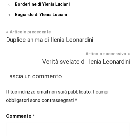
Borderline di Ylenia Luciani
Bugiardo di Ylenia Luciani
Navigazione
Articolo precedente
Tag
Duplice anima di Ilenia Leonardini
Contemporary
#blog
,
articoli
Romance
#blogger
,
Articolo successivo
#bloggerlife
,
Verità svelate di Ilenia Leonardini
In
#book
,
secondo
#booklover
,
Lascia un commento
piano
#consigliodilettura
,
#ebook
,
Il tuo indirizzo email non sarà pubblicato.
I campi
Recensioni
#inlibreria
,
obbligatori sono contrassegnati
*
#inspiration
,
#instalibri
,
Commento
*
#ioleggo
,
#italianblogger
,
#kindle
,