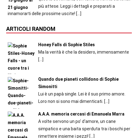
più attese. Leggi i dettagli e preparati a
innamorarti delle prossime uscite!
[…]
ARTICOLI RANDOM
Honey Falls di Sophie Stiles
Ma la verità è che la desidero, immensamente
[…]
Quando due pianeti collidono di Sophie
Simonitti
Lui è un papà single. Lei è il suo primo amore.
Loro non si sono mai dimenticati.
[…]
A.A.A. memoria cercasi di Emanuela Marra
A volte servono un po' d'amore, un cane
simpatico e una baita sperduta tra i boschi per
rimettere insieme i pezzi!
[…]