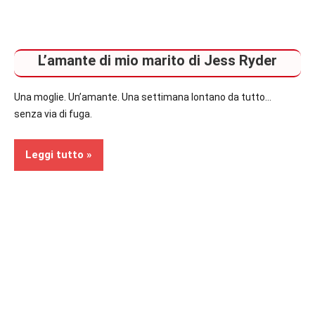
L’amante di mio marito di Jess Ryder
Una moglie. Un’amante. Una settimana lontano da tutto…
senza via di fuga.
Leggi tutto
Recensioni
In
secondo
piano
Thriller