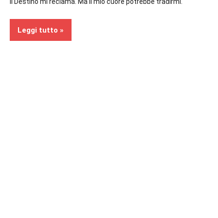
Il Destino mi reclama. Ma il mio cuore potrebbe tradirmi.
Leggi tutto
Recensioni
Fantasy
In
secondo
piano