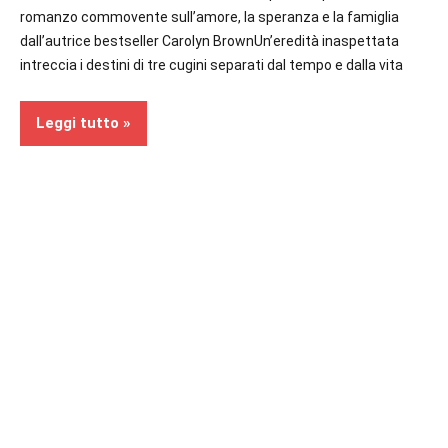
romanzo commovente sull’amore, la speranza e la famiglia
dall’autrice bestseller Carolyn BrownUn’eredità inaspettata
intreccia i destini di tre cugini separati dal tempo e dalla vita
Leggi tutto
Recensioni
In
secondo
piano
Narrativa