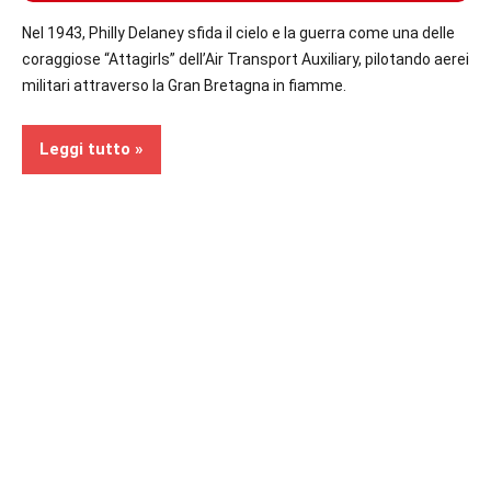
Nel 1943, Philly Delaney sfida il cielo e la guerra come una delle
coraggiose “Attagirls” dell’Air Transport Auxiliary, pilotando aerei
militari attraverso la Gran Bretagna in fiamme.
Leggi tutto
Recensioni
In
secondo
piano
Narrativa
storica