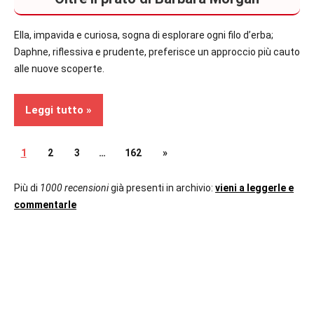
Ella, impavida e curiosa, sogna di esplorare ogni filo d’erba;
Daphne, riflessiva e prudente, preferisce un approccio più cauto
alle nuove scoperte.
Leggi tutto
Paginazione
Articolo
1
2
3
…
162
»
Recensioni
successivo
degli
Più di
1000 recensioni
già presenti in archivio:
vieni a leggerle e
Bambini
commentarle
articoli
In
secondo
piano