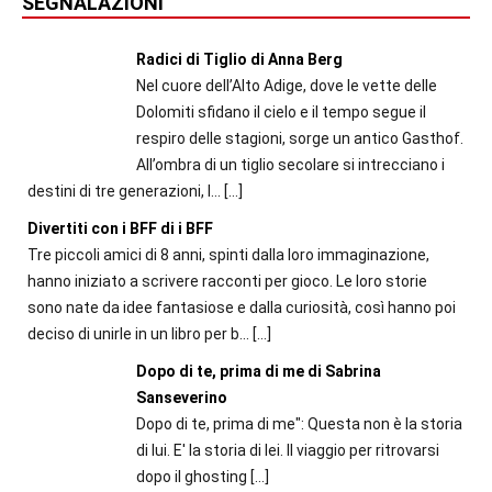
SEGNALAZIONI
Radici di Tiglio di Anna Berg
Nel cuore dell’Alto Adige, dove le vette delle
Dolomiti sfidano il cielo e il tempo segue il
respiro delle stagioni, sorge un antico Gasthof.
All’ombra di un tiglio secolare si intrecciano i
destini di tre generazioni, l...
[…]
Divertiti con i BFF di i BFF
Tre piccoli amici di 8 anni, spinti dalla loro immaginazione,
hanno iniziato a scrivere racconti per gioco. Le loro storie
sono nate da idee fantasiose e dalla curiosità, così hanno poi
deciso di unirle in un libro per b...
[…]
Dopo di te, prima di me di Sabrina
Sanseverino
Dopo di te, prima di me": Questa non è la storia
di lui. E' la storia di lei. Il viaggio per ritrovarsi
dopo il ghosting
[…]