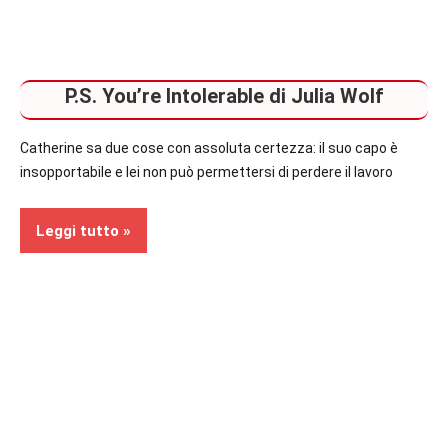
P.S. You’re Intolerable di Julia Wolf
Catherine sa due cose con assoluta certezza: il suo capo è
insopportabile e lei non può permettersi di perdere il lavoro
Leggi tutto
Recensioni
Contemporary
Romance
In
secondo