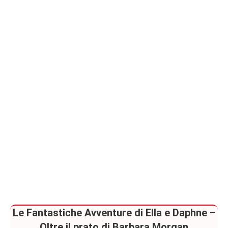
Paranormal
Romance
Le Fantastiche Avventure di Ella e Daphne –
Oltre il prato di Barbara Morgan