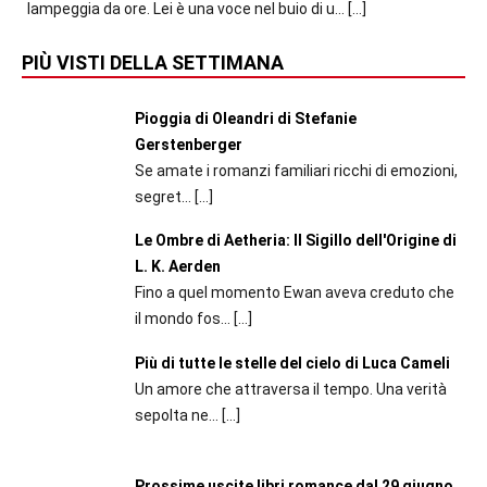
lampeggia da ore. Lei è una voce nel buio di u...
[…]
PIÙ VISTI DELLA SETTIMANA
Pioggia di Oleandri di Stefanie
Gerstenberger
Se amate i romanzi familiari ricchi di emozioni,
segret...
[…]
Le Ombre di Aetheria: Il Sigillo dell'Origine di
L. K. Aerden
Fino a quel momento Ewan aveva creduto che
il mondo fos...
[…]
Più di tutte le stelle del cielo di Luca Cameli
Un amore che attraversa il tempo. Una verità
sepolta ne...
[…]
Prossime uscite libri romance dal 29 giugno