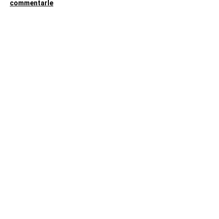
commentarle
Contemporary
Romance
In
primo
piano