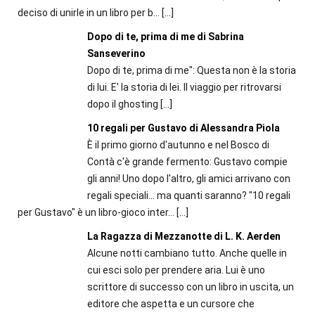
deciso di unirle in un libro per b...
[…]
Dopo di te, prima di me di Sabrina
Sanseverino
Dopo di te, prima di me": Questa non è la storia
di lui. E' la storia di lei. Il viaggio per ritrovarsi
dopo il ghosting
[…]
10 regali per Gustavo di Alessandra Piola
È il primo giorno d'autunno e nel Bosco di
Contà c'è grande fermento: Gustavo compie
gli anni! Uno dopo l'altro, gli amici arrivano con
regali speciali... ma quanti saranno? "10 regali
per Gustavo" è un libro-gioco inter...
[…]
La Ragazza di Mezzanotte di L. K. Aerden
Alcune notti cambiano tutto. Anche quelle in
cui esci solo per prendere aria. Lui è uno
scrittore di successo con un libro in uscita, un
editore che aspetta e un cursore che