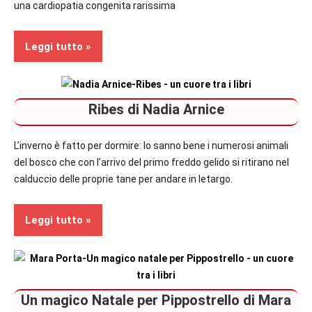
una cardiopatia congenita rarissima
Leggi tutto
Bambini
Ribes di Nadia Arnice
In
secondo
L’inverno è fatto per dormire: lo sanno bene i numerosi animali
piano
del bosco che con l’arrivo del primo freddo gelido si ritirano nel
calduccio delle proprie tane per andare in letargo.
Recensioni
Leggi tutto
Bambini
Un magico Natale per Pippostrello di Mara
In