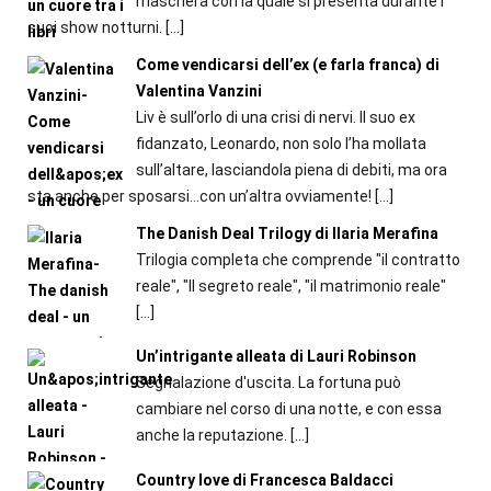
maschera con la quale si presenta durante i
suoi show notturni.
[…]
Come vendicarsi dell’ex (e farla franca) di
Valentina Vanzini
Liv è sull’orlo di una crisi di nervi. Il suo ex
fidanzato, Leonardo, non solo l’ha mollata
sull’altare, lasciandola piena di debiti, ma ora
sta anche per sposarsi…con un’altra ovviamente!
[…]
The Danish Deal Trilogy di Ilaria Merafina
Trilogia completa che comprende "il contratto
reale", "Il segreto reale", "il matrimonio reale"
[…]
Un’intrigante alleata di Lauri Robinson
Segnalazione d'uscita. La fortuna può
cambiare nel corso di una notte, e con essa
anche la reputazione.
[…]
Country love di Francesca Baldacci