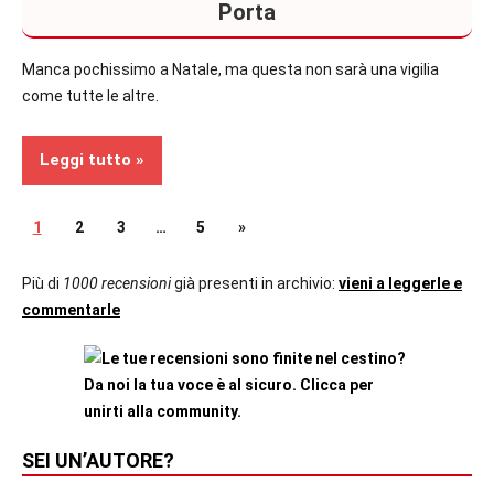
secondo
Porta
piano
Manca pochissimo a Natale, ma questa non sarà una vigilia
Recensioni
come tutte le altre.
Leggi tutto
Paginazione
Articolo
1
2
3
…
5
»
Bambini
successivo
degli
Più di
1000 recensioni
già presenti in archivio:
vieni a leggerle e
In
commentarle
secondo
articoli
piano
Recensioni
SEI UN’AUTORE?