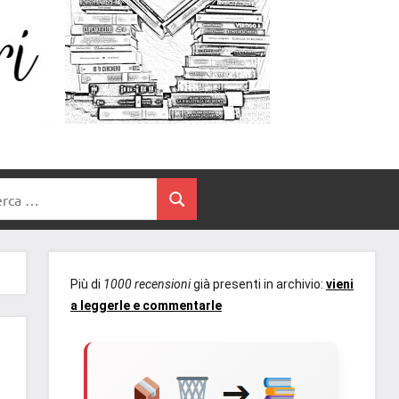
Un
blog
di
Cuore
romanzi
romance
e
Tra
non
rca
solo.
Cerca
I
Recensioni,
anteprime,
Libri
cover
Più di
1000 recensioni
già presenti in archivio:
vieni
reveal,
a leggerle e commentarle
prossime
uscite
editoriali
delle