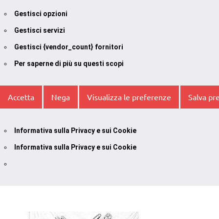
Gestisci opzioni
Gestisci servizi
Gestisci {vendor_count} fornitori
Per saperne di più su questi scopi
Accetta
Nega
Visualizza le preferenze
Salva pr
Informativa sulla Privacy e sui Cookie
Informativa sulla Privacy e sui Cookie
Vai
al
contenuto