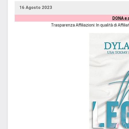
16 Agosto 2023
uctil_user
Nessun
DONA e a
commento
Trasparenza Affiliazioni: In qualità di Affi