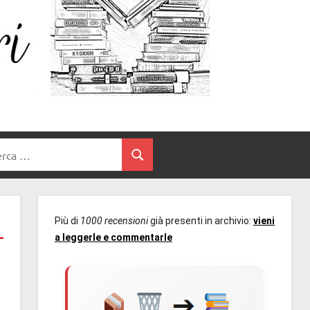
Un
blog
di
Cuore
romanzi
romance
e
Tra
non
rca
solo.
Cerca
I
Recensioni,
anteprime,
Libri
cover
Più di
1000 recensioni
già presenti in archivio:
vieni
reveal,
a leggerle e commentarle
prossime
uscite
editoriali
delle