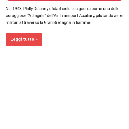
Nel 1943, Philly Delaney sfida il cielo e la guerra come una delle
coraggiose “Attagirls” dell’Air Transport Auxiliary, pilotando aerei
militari attraverso la Gran Bretagna in fiamme.
Leggi tutto
Recensioni
In
secondo
piano
Narrativa
storica