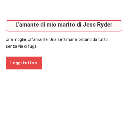
L’amante di mio marito di Jess Ryder
Una moglie. Un’amante. Una settimana lontano da tutto…
senza via di fuga.
Leggi tutto
Recensioni
In
secondo
piano
Thriller