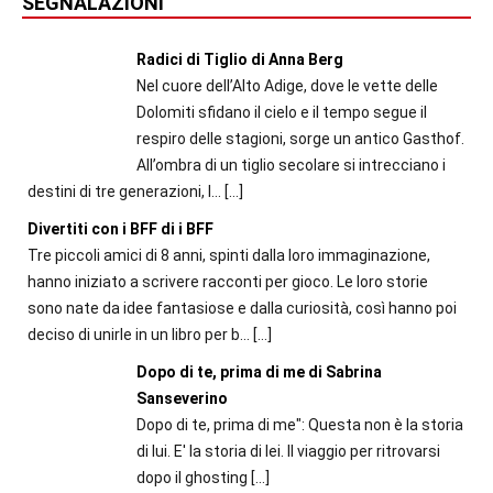
SEGNALAZIONI
Radici di Tiglio di Anna Berg
Nel cuore dell’Alto Adige, dove le vette delle
Dolomiti sfidano il cielo e il tempo segue il
respiro delle stagioni, sorge un antico Gasthof.
All’ombra di un tiglio secolare si intrecciano i
destini di tre generazioni, l...
[…]
Divertiti con i BFF di i BFF
Tre piccoli amici di 8 anni, spinti dalla loro immaginazione,
hanno iniziato a scrivere racconti per gioco. Le loro storie
sono nate da idee fantasiose e dalla curiosità, così hanno poi
deciso di unirle in un libro per b...
[…]
Dopo di te, prima di me di Sabrina
Sanseverino
Dopo di te, prima di me": Questa non è la storia
di lui. E' la storia di lei. Il viaggio per ritrovarsi
dopo il ghosting
[…]