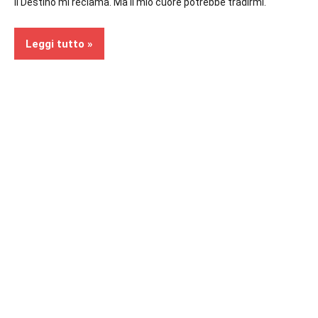
Il Destino mi reclama. Ma il mio cuore potrebbe tradirmi.
Leggi tutto
Recensioni
Fantasy
In
secondo
piano