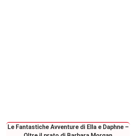
Paranormal
Romance
Le Fantastiche Avventure di Ella e Daphne –
Oltre il prato di Barbara Morgan