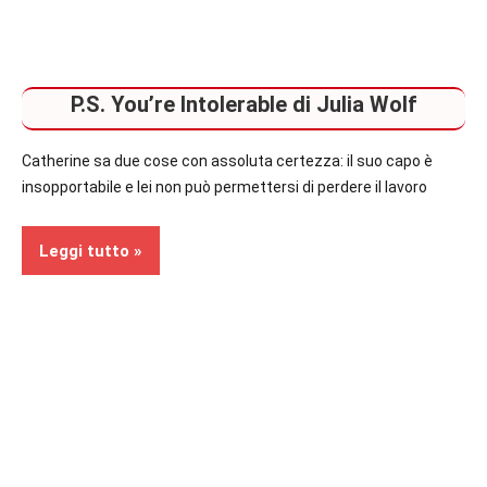
P.S. You’re Intolerable di Julia Wolf
Catherine sa due cose con assoluta certezza: il suo capo è
insopportabile e lei non può permettersi di perdere il lavoro
Leggi tutto
Recensioni
Contemporary
Romance
In
secondo