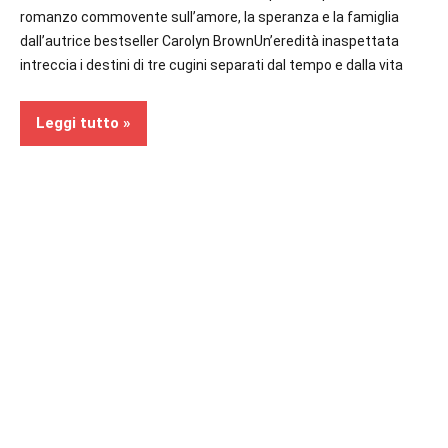
romanzo commovente sull’amore, la speranza e la famiglia
dall’autrice bestseller Carolyn BrownUn’eredità inaspettata
intreccia i destini di tre cugini separati dal tempo e dalla vita
Leggi tutto
Recensioni
In
secondo
piano
Narrativa