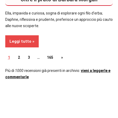
Ella, impavida e curiosa, sogna di esplorare ogni filo d’erba;
Daphne, riflessiva e prudente, preferisce un approccio più cauto
alle nuove scoperte.
Leggi tutto
Paginazione
Articolo
1
2
3
…
165
»
Recensioni
successivo
degli
Più di
1000 recensioni
già presenti in archivio:
vieni a leggerle e
Bambini
commentarle
articoli
In
secondo
piano