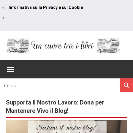
Informativa sulla Privacy e sui Cookie
Vai
al
contenuto
Un
blog
di
Cuore
romanzi
romance
Tra
Ricerca
e
Cerc
per:
I
non
solo.
Supporta il Nostro Lavoro: Dona per
Libri
Recensioni,
Mantenere Vivo il Blog!
anteprime,
cover
reveal,