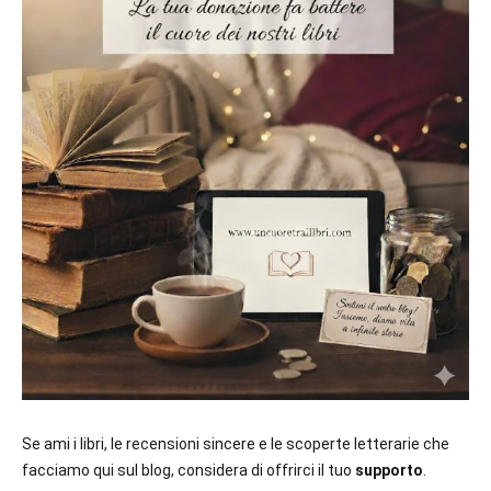
prossime
uscite
editoriali
delle
maggiori
autrici
italiane
e
straniere.
Se ami i libri, le recensioni sincere e le scoperte letterarie che
facciamo qui sul blog, considera di offrirci il tuo
supporto
.