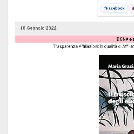
i
f
Facebook
18 Gennaio 2022
uctil_user
Nessun
DONA e a
commento
Trasparenza Affiliazioni: In qualità di Affi