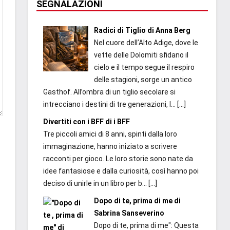
SEGNALAZIONI
Radici di Tiglio di Anna Berg
Nel cuore dell’Alto Adige, dove le
vette delle Dolomiti sfidano il
cielo e il tempo segue il respiro
delle stagioni, sorge un antico
Gasthof. All’ombra di un tiglio secolare si
intrecciano i destini di tre generazioni, l...
[…]
Divertiti con i BFF di i BFF
Tre piccoli amici di 8 anni, spinti dalla loro
immaginazione, hanno iniziato a scrivere
racconti per gioco. Le loro storie sono nate da
idee fantasiose e dalla curiosità, così hanno poi
deciso di unirle in un libro per b...
[…]
Dopo di te, prima di me di
Sabrina Sanseverino
Dopo di te, prima di me": Questa