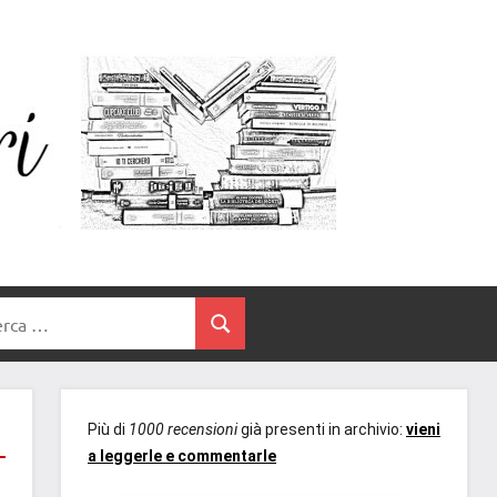
Un
blog
di
Cuore
romanzi
romance
e
Tra
non
rca
solo.
Cerca
I
Recensioni,
anteprime,
Libri
cover
Più di
1000 recensioni
già presenti in archivio:
vieni
reveal,
a leggerle e commentarle
prossime