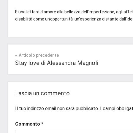
È una lettera d’amore alla bellezza dell’imperfezione, agli affett
disabilità come un’opportunità, un’esperienza distante dall’idea
Tag
Narrativa
#blog
,
Navigazione
Articolo precedente
#instalibri
,
Prossime
Stay love di Alessandra Magnoli
#italianblogger
,
Uscite
articoli
#italianwriter
,
#prossimeuscite
,
#prossimeuscitelibri
,
Lascia un commento
#recensioni
,
#recensionilibri
,
Il tuo indirizzo email non sarà pubblicato.
I campi obbliga
#scrittoriitaliani
,
#uncuoretrailibri
Commento
*