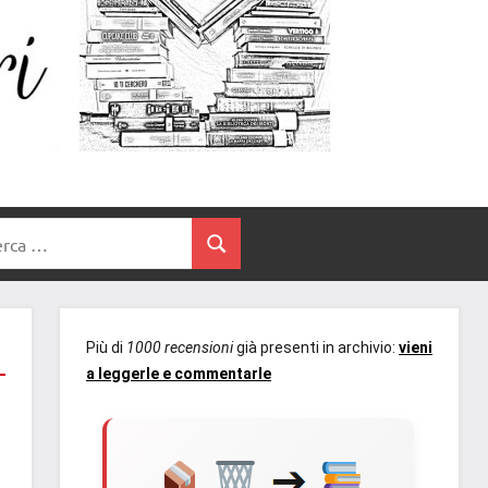
Un
blog
di
Cuore
romanzi
romance
e
Tra
non
rca
solo.
Cerca
I
Recensioni,
anteprime,
Libri
cover
Più di
1000 recensioni
già presenti in archivio:
vieni
reveal,
a leggerle e commentarle
prossime
uscite
editoriali
delle