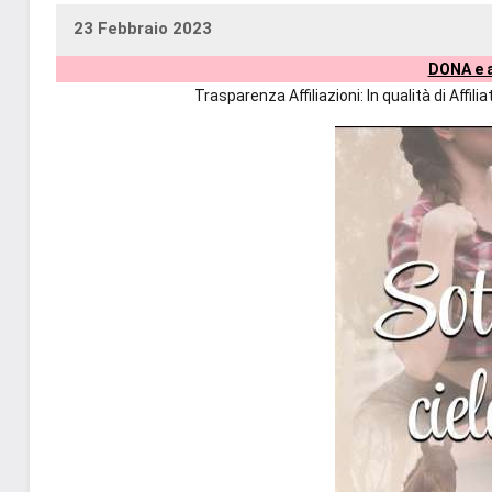
23 Febbraio 2023
uctil_user
Nessun
DONA e a
commento
Trasparenza Affiliazioni: In qualità di Affi