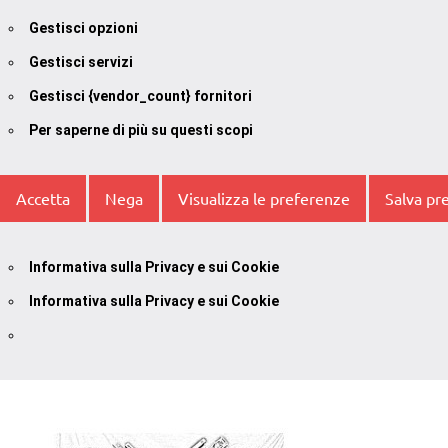
Gestisci opzioni
Gestisci servizi
Gestisci {vendor_count} fornitori
Per saperne di più su questi scopi
Accetta
Nega
Visualizza le preferenze
Salva pr
Informativa sulla Privacy e sui Cookie
Informativa sulla Privacy e sui Cookie
Vai
al
contenuto