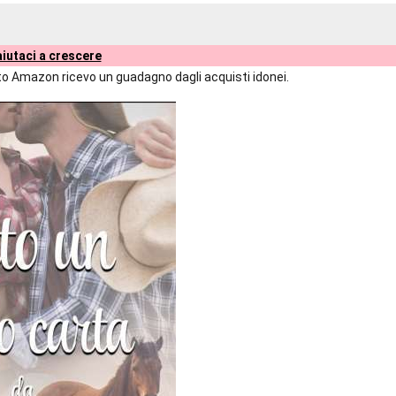
iutaci a crescere
liato Amazon ricevo un guadagno dagli acquisti idonei.