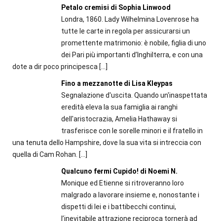
Petalo cremisi di Sophia Linwood
Londra, 1860. Lady Wilhelmina Lovenrose ha
tutte le carte in regola per assicurarsi un
promettente matrimonio: è nobile, figlia di uno
dei Pari più importanti d’Inghilterra, e con una
dote a dir poco principesca
[…]
Fino a mezzanotte di Lisa Kleypas
Segnalazione d'uscita. Quando un'inaspettata
eredità eleva la sua famiglia ai ranghi
dell'aristocrazia, Amelia Hathaway si
trasferisce con le sorelle minori e il fratello in
una tenuta dello Hampshire, dove la sua vita si intreccia con
quella di Cam Rohan.
[…]
Qualcuno fermi Cupido! di Noemi N.
Monique ed Etienne si ritroveranno loro
malgrado a lavorare insieme e, nonostante i
dispetti di lei e i battibecchi continui,
l’inevitabile attrazione reciproca tornerà ad