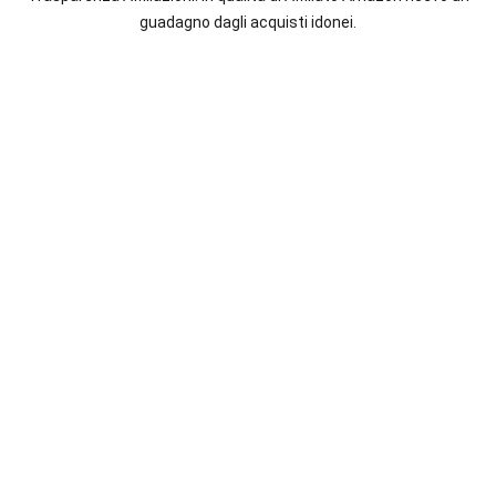
italiane
guadagno dagli acquisti idonei.
e
straniere.