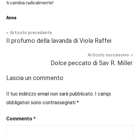
ti cambia radicalmente!
Anna
Navigazione
Articolo precedente
Tag
Il profumo della lavanda di Viola Raffei
Contemporary
#blog
,
articoli
Romance
#blogger
,
Articolo successivo
#bloggerlife
,
Dolce peccato di Sav R. Miller
In
#book
,
secondo
#booklover
,
Lascia un commento
piano
#consigliodilettura
,
#ebook
,
Il tuo indirizzo email non sarà pubblicato.
I campi
Recensioni
#inlibreria
,
obbligatori sono contrassegnati
*
#inspiration
,
#instalibri
,
Commento
*
#ioleggo
,
#italianblogger
,
#kindle
,