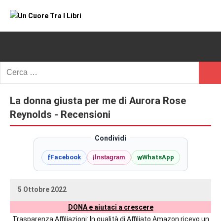
Vai
al
Un
blog
contenuto
di
Cuore
romanzi
romance
Tra
Ricerca
e
Cerc
per:
I
non
solo.
La donna giusta per me di Aurora Rose
Libri
Recensioni,
Reynolds - Recensioni
anteprime,
cover
Condividi
reveal,
f
i
w
Facebook
Instagram
WhatsApp
prossime
uscite
editoriali
5 Ottobre 2022
delle
uctil_user
Nessun
maggiori
DONA e aiutaci a crescere
commento
autrici
Trasparenza Affiliazioni: In qualità di Affiliato Amazon ricevo un