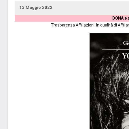
13 Maggio 2022
uctil_user
Nessun
DONA e a
commento
Trasparenza Affiliazioni: In qualità di Affi