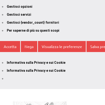
Gestisci opzioni
Gestisci servizi
Gestisci {vendor_count} fornitori
Per saperne di più su questi scopi
Accetta
Nega
Visualizza le preferenze
Salva pr
Informativa sulla Privacy e sui Cookie
Informativa sulla Privacy e sui Cookie
Vai
al
contenuto