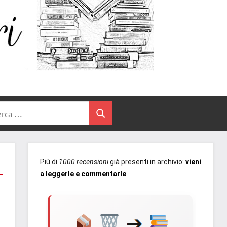
Un
blog
di
Cuore
romanzi
romance
e
Tra
non
rca
solo.
Cerca
I
Recensioni,
anteprime,
Libri
cover
Più di
1000 recensioni
già presenti in archivio:
vieni
reveal,
a leggerle e commentarle
prossime
uscite
editoriali
delle