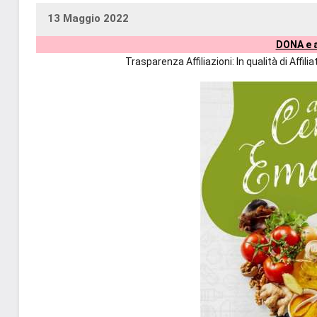
13 Maggio 2022
uctil_user
Nessun
DONA e a
commento
Trasparenza Affiliazioni: In qualità di Affi