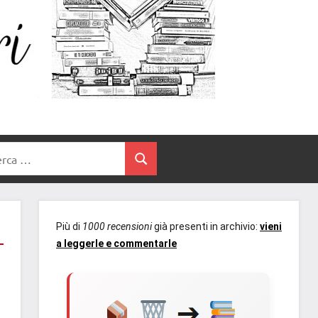
Un
blog
di
Cuore
romanzi
romance
e
Tra
non
rca
solo.
Cerca
I
Recensioni,
anteprime,
Libri
cover
Più di
1000 recensioni
già presenti in archivio:
vieni
reveal,
a leggerle e commentarle
prossime
uscite
editoriali
delle