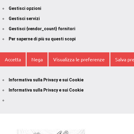
Gestisci opzioni
Gestisci servizi
Gestisci {vendor_count} fornitori
Per saperne di più su questi scopi
Accetta
Nega
Visualizza le preferenze
Salva pr
Informativa sulla Privacy e sui Cookie
Informativa sulla Privacy e sui Cookie
Vai
al
contenuto