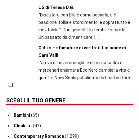
US di Teresa D.G.
“Discutere con Ella è come baciarla, c’è
passione, follia e stordimento, e soprattutto è
inevitabile.” Due gemelli. Un terribile segreto.
Un passato da dimenticare.
[…]
O.d.i.s – sfumature di verità: il tuo nome di
Cara Valli
L'arrivo di un ammiraglio e di una squadra di
mercenari chiamata Eco Nero cambia la vita di
quattro Navy Seals pubblicato da Land editore
[…]
SCEGLI IL TUO GENERE
Bambini
(65)
Chick Lit
(41)
Contemporary Romance
(1.299)