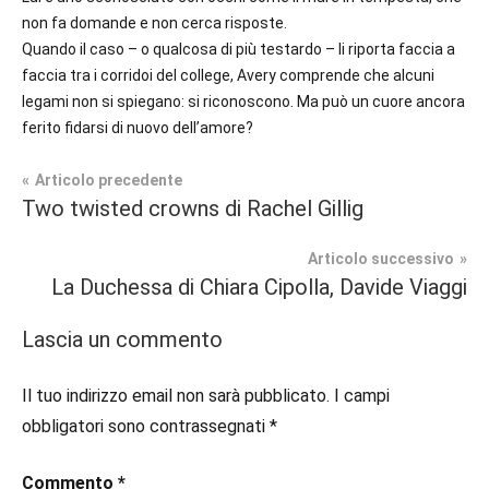
non fa domande e non cerca risposte.
Quando il caso – o qualcosa di più testardo – li riporta faccia a
faccia tra i corridoi del college, Avery comprende che alcuni
legami non si spiegano: si riconoscono. Ma può un cuore ancora
ferito fidarsi di nuovo dell’amore?
Navigazione
Articolo precedente
Tag
Two twisted crowns di Rachel Gillig
Prossime
#blog
,
articoli
Uscite
#blogger
,
Articolo successivo
#bloggerlife
,
La Duchessa di Chiara Cipolla, Davide Viaggi
Narrativa
#book
,
#booklover
,
Lascia un commento
#consigliodilettura
,
#ebook
,
Il tuo indirizzo email non sarà pubblicato.
I campi
#inlibreria
,
obbligatori sono contrassegnati
*
#inspiration
,
#instalibri
,
Commento
*