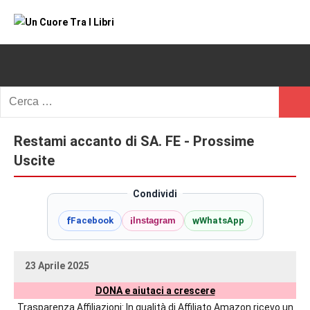
Vai
al
Un
blog
contenuto
di
Cuore
romanzi
romance
Tra
Ricerca
e
Cerc
per:
I
non
solo.
Restami accanto di SA. FE - Prossime
Libri
Recensioni,
Uscite
anteprime,
cover
Condividi
reveal,
f
i
w
Facebook
Instagram
WhatsApp
prossime
uscite
editoriali
23 Aprile 2025
delle
uctil_user
Nessun
maggiori
DONA e aiutaci a crescere
commento
autrici
Trasparenza Affiliazioni: In qualità di Affiliato Amazon ricevo un