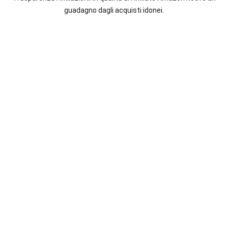
italiane
guadagno dagli acquisti idonei.
e
straniere.