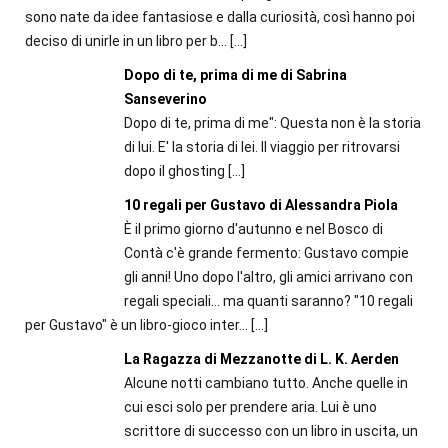
sono nate da idee fantasiose e dalla curiosità, così hanno poi
deciso di unirle in un libro per b...
[…]
Dopo di te, prima di me di Sabrina
Sanseverino
Dopo di te, prima di me": Questa non è la storia
di lui. E' la storia di lei. Il viaggio per ritrovarsi
dopo il ghosting
[…]
10 regali per Gustavo di Alessandra Piola
È il primo giorno d'autunno e nel Bosco di
Contà c'è grande fermento: Gustavo compie
gli anni! Uno dopo l'altro, gli amici arrivano con
regali speciali... ma quanti saranno? "10 regali
per Gustavo" è un libro-gioco inter...
[…]
La Ragazza di Mezzanotte di L. K. Aerden
Alcune notti cambiano tutto. Anche quelle in
cui esci solo per prendere aria. Lui è uno
scrittore di successo con un libro in uscita, un