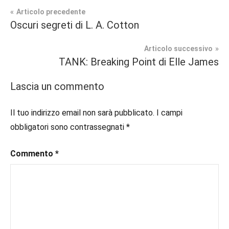
Navigazione
Articolo precedente
Tag
Oscuri segreti di L. A. Cotton
Erotico
#blog
,
articoli
#blogger
,
Articolo successivo
Prossime
#bloggerlife
,
TANK: Breaking Point di Elle James
Uscite
#book
,
#booklover
,
Lascia un commento
#consigliodilettura
,
#ebook
,
Il tuo indirizzo email non sarà pubblicato.
I campi
#erotico
,
obbligatori sono contrassegnati
*
#inlibreria
,
#inspiration
,
Commento
*
#instalibri
,
#ioleggo
,
#italianblogger
,
#kindle
,
#leggerechepassione
,
#leggerelibri
,