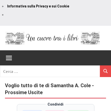
Informativa sulla Privacy e sui Cookie
Vai
al
contenuto
Un
blog
di
Cuore
romanzi
romance
Tra
Ricerca
e
Cerc
per:
I
non
solo.
Voglio tutto di te di Samantha A. Cole -
Libri
Recensioni,
Prossime Uscite
anteprime,
cover
Condividi
reveal,