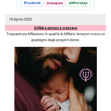
prossime
i
Instagram
f
w
Facebook
WhatsApp
uscite
editoriali
10 Aprile 2023
delle
uctil_user
Nessun
maggiori
DONA e aiutaci a crescere
commento
autrici
Trasparenza Affiliazioni: In qualità di Affiliato Amazon ricevo un
italiane
guadagno dagli acquisti idonei.
e
straniere.