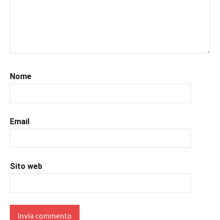
#leggerepervivere
,
#leggeresempre
,
#leggo
,
#libri
,
#libriconsigli
,
#prossimeuscite
,
#prossimeuscitelibri
,
Nome
#uncuoretrailibri
Email
Sito web