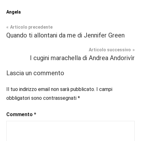
Angela
Navigazione
Articolo precedente
Tag
Quando ti allontani da me di Jennifer Green
In
#blog
,
articoli
secondo
#blogger
,
Articolo successivo
piano
#bloggerlife
,
I cugini marachella di Andrea Andorivìr
#book
,
Poesie
#booklover
,
Lascia un commento
#consigliodilettura
,
Recensioni
#ebook
,
Il tuo indirizzo email non sarà pubblicato.
I campi
#inlibreria
,
obbligatori sono contrassegnati
*
#inspiration
,
#instalibri
,
Commento
*
#ioleggo
,
#italianblogger
,
#kindle
,
#leggerechepassione
,