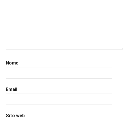
#leggerelibri
,
#leggerepervivere
,
#leggeresempre
,
#leggo
,
#libri
,
#libriconsigli
,
#poesie
,
#recensioni
,
#recensionilibri
,
Nome
#uncuoretrailibri
Email
Sito web