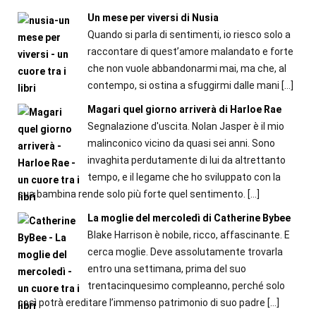
Un mese per viversi di Nusia
Quando si parla di sentimenti, io riesco solo a
raccontare di quest’amore malandato e forte
che non vuole abbandonarmi mai, ma che, al
contempo, si ostina a sfuggirmi dalle mani
[…]
Magari quel giorno arriverà di Harloe Rae
Segnalazione d'uscita. Nolan Jasper è il mio
malinconico vicino da quasi sei anni. Sono
invaghita perdutamente di lui da altrettanto
tempo, e il legame che ho sviluppato con la
sua bambina rende solo più forte quel sentimento.
[…]
La moglie del mercoledì di Catherine Bybee
Blake Harrison è nobile, ricco, affascinante. E
cerca moglie. Deve assolutamente trovarla
entro una settimana, prima del suo
trentacinquesimo compleanno, perché solo
così potrà ereditare l’immenso patrimonio di suo padre
[…]