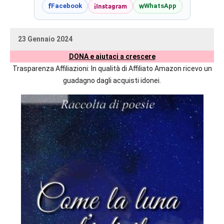
prossime
i
Instagram
f
w
Facebook
WhatsApp
uscite
editoriali
23 Gennaio 2024
delle
uctil_user
Nessun
maggiori
DONA e aiutaci a crescere
commento
autrici
Trasparenza Affiliazioni: In qualità di Affiliato Amazon ricevo un
italiane
guadagno dagli acquisti idonei.
e
straniere.