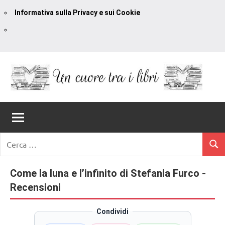
Informativa sulla Privacy e sui Cookie
Vai
al
contenuto
Un
blog
di
Cuore
romanzi
romance
Tra
Ricerca
e
Cerc
per:
I
non
solo.
Come la luna e l’infinito di Stefania Furco -
Libri
Recensioni,
Recensioni
anteprime,
cover
Condividi
reveal,