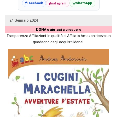
prossime
i
Instagram
f
w
Facebook
WhatsApp
uscite
editoriali
24 Gennaio 2024
delle
uctil_user
Nessun
maggiori
DONA e aiutaci a crescere
commento
autrici
Trasparenza Affiliazioni: In qualità di Affiliato Amazon ricevo un
italiane
guadagno dagli acquisti idonei.
e
straniere.