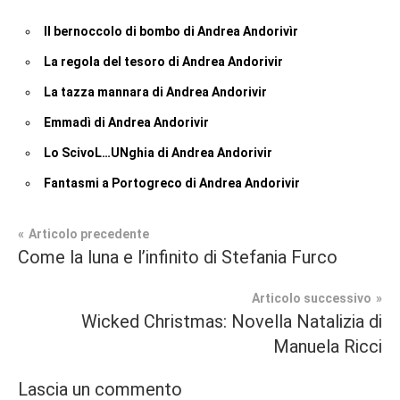
Il bernoccolo di bombo di Andrea Andorivìr
La regola del tesoro di Andrea Andorivir
La tazza mannara di Andrea Andorivir
Emmadì di Andrea Andorivir
Lo ScivoL…UNghia di Andrea Andorivir
Fantasmi a Portogreco di Andrea Andorivir
Navigazione
Articolo precedente
Tag
Come la luna e l’infinito di Stefania Furco
Bambini
#blog
,
articoli
#blogger
,
Articolo successivo
In
#bloggerlife
,
Wicked Christmas: Novella Natalizia di
secondo
#book
,
Manuela Ricci
piano
#booklover
,
#consigliodilettura
,
Lascia un commento
Recensioni