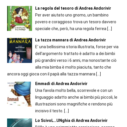
La regola del tesoro di Andrea Andorivir
Per aver aiutato uno gnomo, un bambino
povero e coraggioso trova un tesoro davvero
speciale che, però, ha una regola ferrea
[…]
La tazza mannara di Andrea Andorivir
E' una bellissima storia illustrata, forse per via
dell'argomento trattato è adatto a dei bimbi
più grandini verso i 6 anni, ma nonostante ciò
alla mia bimba è molto piaciuta, tanto che
ancora oggi gioca con il papà alla tazza mannara
[…]
Emmadì di Andrea Andorivir
Una favola molto bella, scorrevole e con un
linguaggio adatto anche ai bimbi più piccoli, le
illustrazioni sono magnifiche e rendono più
incisivo il testo.
[…]
Lo ScivoL…UNghia di Andrea Andorivir