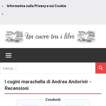
Informativa sulla Privacy e sui Cookie
Vai
al
contenuto
Un
blog
di
Cuore
romanzi
romance
Tra
Ricerca
e
Cerc
per:
I
non
solo.
I cugini marachella di Andrea Andorivìr -
Libri
Recensioni,
Recensioni
anteprime,
cover
Condividi
reveal,