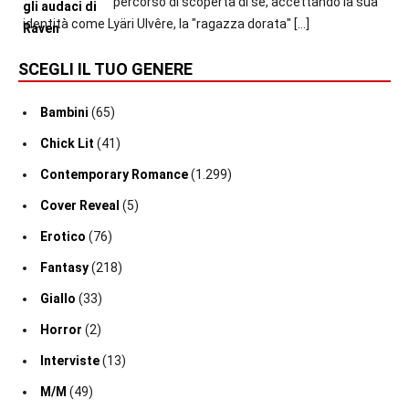
percorso di scoperta di sé, accettando la sua
identità come Lyäri Ulvêre, la "ragazza dorata"
[…]
SCEGLI IL TUO GENERE
Bambini
(65)
Chick Lit
(41)
Contemporary Romance
(1.299)
Cover Reveal
(5)
Erotico
(76)
Fantasy
(218)
Giallo
(33)
Horror
(2)
Interviste
(13)
M/M
(49)