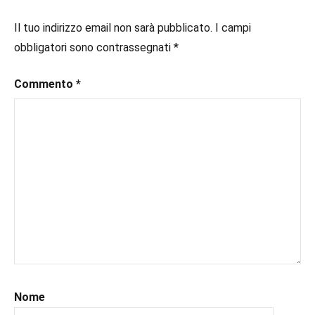
#ebook
,
#inlibreria
,
Il tuo indirizzo email non sarà pubblicato.
I campi
#inspiration
,
obbligatori sono contrassegnati
*
#instalibri
,
#ioleggo
,
Commento
*
#italianblogger
,
#kindle
,
#leggerechepassione
,
#leggerelibri
,
#leggerepervivere
,
#leggeresempre
,
#leggo
,
#libri
,
#libriconsigli
,
#libriperbambini
,
#recensioni
,
#recensionilibri
,
#uncuoretrailibri
Nome