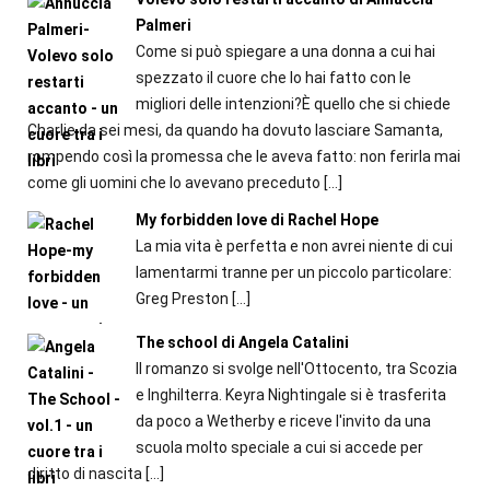
Palmeri
Come si può spiegare a una donna a cui hai
spezzato il cuore che lo hai fatto con le
migliori delle intenzioni?È quello che si chiede
Charlie da sei mesi, da quando ha dovuto lasciare Samanta,
rompendo così la promessa che le aveva fatto: non ferirla mai
come gli uomini che lo avevano preceduto
[…]
My forbidden love di Rachel Hope
La mia vita è perfetta e non avrei niente di cui
lamentarmi tranne per un piccolo particolare:
Greg Preston
[…]
The school di Angela Catalini
Il romanzo si svolge nell'Ottocento, tra Scozia
e Inghilterra. Keyra Nightingale si è trasferita
da poco a Wetherby e riceve l'invito da una
scuola molto speciale a cui si accede per
diritto di nascita
[…]