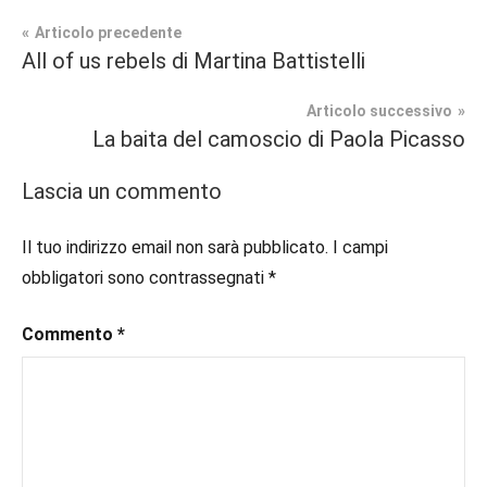
Navigazione
Articolo precedente
Tag
All of us rebels di Martina Battistelli
Recensioni
#blog
,
articoli
#blogger
,
Articolo successivo
In
#bloggerlife
,
La baita del camoscio di Paola Picasso
secondo
#book
,
piano
#booklover
,
Lascia un commento
#consigliodilettura
,
Romance
#ebook
,
Il tuo indirizzo email non sarà pubblicato.
I campi
Storico
#historicalromance
,
obbligatori sono contrassegnati
*
#historicalromancebook
,
#inlibreria
,
Commento
*
#inspiration
,
#instalibri
,
#ioleggo
,
#italianblogger
,
#kindle
,
#leggerechepassione
,