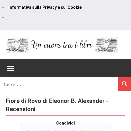
Informativa sulla Privacy e sui Cookie
Vai
al
contenuto
Un
blog
di
Cuore
romanzi
romance
Tra
Ricerca
e
Cerc
per:
I
non
solo.
Fiore di Rovo di Eleonor B. Alexander -
Libri
Recensioni,
Recensioni
anteprime,
cover
Condividi
reveal,