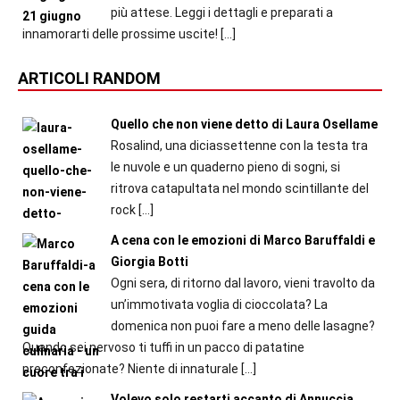
più attese. Leggi i dettagli e preparati a
innamorarti delle prossime uscite!
[…]
ARTICOLI RANDOM
Quello che non viene detto di Laura Osellame
Rosalind, una diciassettenne con la testa tra
le nuvole e un quaderno pieno di sogni, si
ritrova catapultata nel mondo scintillante del
rock
[…]
A cena con le emozioni di Marco Baruffaldi e
Giorgia Botti
Ogni sera, di ritorno dal lavoro, vieni travolto da
un’immotivata voglia di cioccolata? La
domenica non puoi fare a meno delle lasagne?
Quando sei nervoso ti tuffi in un pacco di patatine
preconfezionate? Niente di innaturale
[…]
Volevo solo restarti accanto di Annuccia