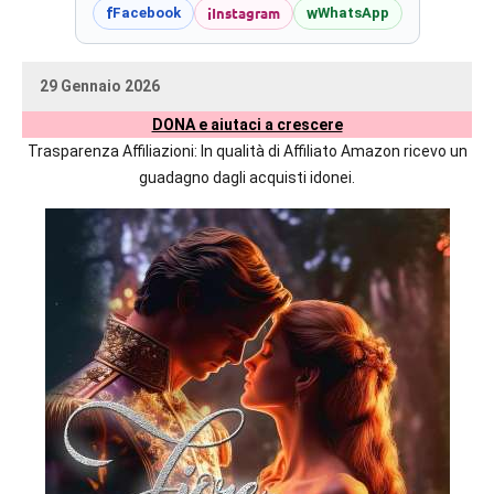
prossime
i
Instagram
f
w
Facebook
WhatsApp
uscite
editoriali
29 Gennaio 2026
delle
uctil_user
Nessun
maggiori
DONA e aiutaci a crescere
commento
autrici
Trasparenza Affiliazioni: In qualità di Affiliato Amazon ricevo un
italiane
guadagno dagli acquisti idonei.
e
straniere.