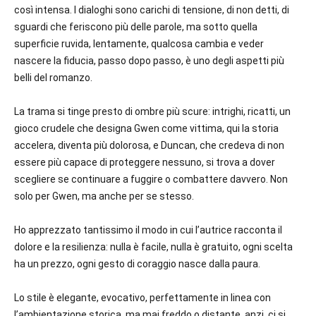
così intensa. I dialoghi sono carichi di tensione, di non detti, di
sguardi che feriscono più delle parole, ma sotto quella
superficie ruvida, lentamente, qualcosa cambia e veder
nascere la fiducia, passo dopo passo, è uno degli aspetti più
belli del romanzo.
La trama si tinge presto di ombre più scure: intrighi, ricatti, un
gioco crudele che designa Gwen come vittima, qui la storia
accelera, diventa più dolorosa, e Duncan, che credeva di non
essere più capace di proteggere nessuno, si trova a dover
scegliere se continuare a fuggire o combattere davvero. Non
solo per Gwen, ma anche per se stesso.
Ho apprezzato tantissimo il modo in cui l’autrice racconta il
dolore e la resilienza: nulla è facile, nulla è gratuito, ogni scelta
ha un prezzo, ogni gesto di coraggio nasce dalla paura.
Lo stile è elegante, evocativo, perfettamente in linea con
l’ambientazione storica, ma mai freddo o distante, anzi, ci si