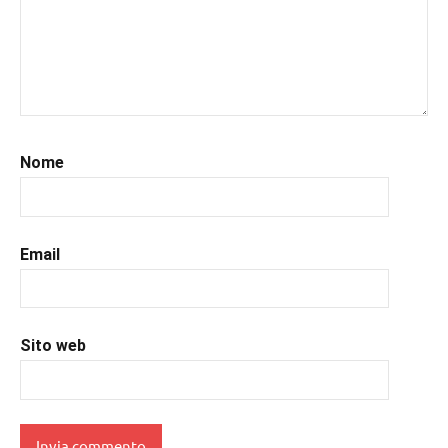
#leggerelibri
,
#leggerepervivere
,
#leggeresempre
,
#leggo
,
#libri
,
#libriconsigli
,
#recensioni
,
Nome
#recensionilibri
,
#romanzostorico
,
#uncuoretrailibri
Email
Sito web