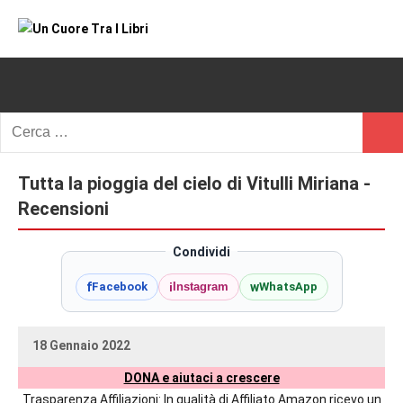
Vai
al
Un
blog
contenuto
di
Cuore
romanzi
romance
Tra
Ricerca
e
Cerc
per:
I
non
solo.
Tutta la pioggia del cielo di Vitulli Miriana -
Libri
Recensioni,
Recensioni
anteprime,
cover
Condividi
reveal,
f
i
w
Facebook
Instagram
WhatsApp
prossime
uscite
editoriali
18 Gennaio 2022
delle
uctil_user
Nessun
maggiori
DONA e aiutaci a crescere
commento
autrici
Trasparenza Affiliazioni: In qualità di Affiliato Amazon ricevo un