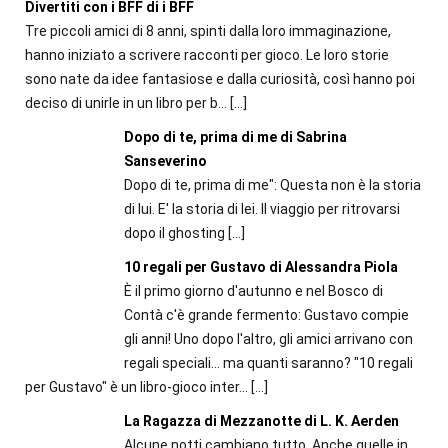
Divertiti con i BFF di i BFF
Tre piccoli amici di 8 anni, spinti dalla loro immaginazione,
hanno iniziato a scrivere racconti per gioco. Le loro storie
sono nate da idee fantasiose e dalla curiosità, così hanno poi
deciso di unirle in un libro per b...
[…]
Dopo di te, prima di me di Sabrina
Sanseverino
Dopo di te, prima di me": Questa non è la storia
di lui. E' la storia di lei. Il viaggio per ritrovarsi
dopo il ghosting
[…]
10 regali per Gustavo di Alessandra Piola
È il primo giorno d'autunno e nel Bosco di
Contà c'è grande fermento: Gustavo compie
gli anni! Uno dopo l'altro, gli amici arrivano con
regali speciali... ma quanti saranno? "10 regali
per Gustavo" è un libro-gioco inter...
[…]
La Ragazza di Mezzanotte di L. K. Aerden
Alcune notti cambiano tutto. Anche quelle in