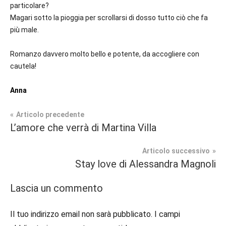
particolare?
Magari sotto la pioggia per scrollarsi di dosso tutto ciò che fa
più male.
Romanzo davvero molto bello e potente, da accogliere con
cautela!
Anna
Navigazione
Articolo precedente
Tag
L’amore che verrà di Martina Villa
Contemporary
#blog
,
articoli
Romance
#instalibri
,
Articolo successivo
#italianblogger
,
Stay love di Alessandra Magnoli
Recensioni
#italianwriter
,
#recensioni
,
Lascia un commento
#recensionilibri
,
#scrittoriitaliani
Il tuo indirizzo email non sarà pubblicato.
I campi