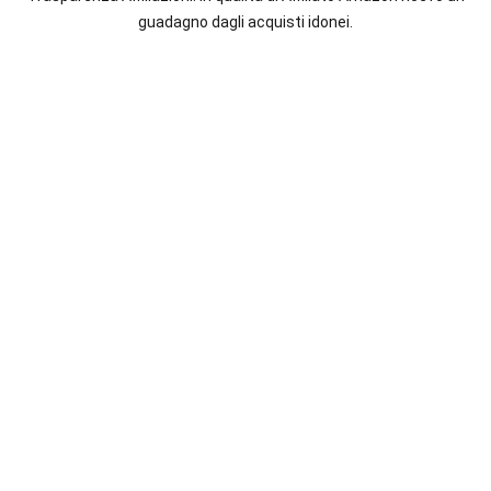
italiane
guadagno dagli acquisti idonei.
e
straniere.