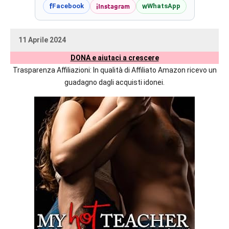
prossime
i
Instagram
f
w
Facebook
WhatsApp
uscite
editoriali
11 Aprile 2024
delle
uctil_user
Nessun
maggiori
DONA e aiutaci a crescere
commento
autrici
Trasparenza Affiliazioni: In qualità di Affiliato Amazon ricevo un
italiane
guadagno dagli acquisti idonei.
e
straniere.