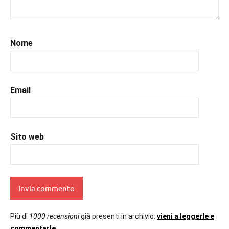
#libriconsigli
,
#libriromance
,
#prossimeuscite
,
#prossimeuscitelibri
,
Nome
#romance
,
#romantic
,
#romanzorosa
,
#uncuoretrailibri
Email
Sito web
Più di
1000 recensioni
già presenti in archivio:
vieni a leggerle e
commentarle