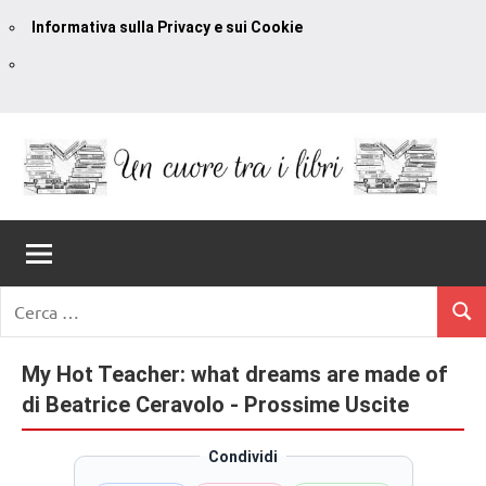
Informativa sulla Privacy e sui Cookie
Vai
al
contenuto
Un
blog
di
Cuore
romanzi
romance
Tra
Ricerca
e
Cerc
per:
I
non
solo.
My Hot Teacher: what dreams are made of
Libri
Recensioni,
di Beatrice Ceravolo - Prossime Uscite
anteprime,
cover
Condividi
reveal,