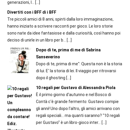
generazioni, l...
[…]
Divertiti con i BFF di i BFF
Tre piccoli amici di 8 anni, spinti dalla loro immaginazione,
hanno iniziato a scrivere racconti per gioco. Le loro storie
sono nate da idee fantasiose e dalla curiosità, così hanno poi
deciso di unirle in un libro per b...
[…]
Dopo di te, prima di me di Sabrina
Sanseverino
Dopo di te, prima di me": Questa non è la storia
di lui. E' la storia di lei. Il viaggio per ritrovarsi
dopo il ghosting
[…]
10 regali per Gustavo di Alessandra Piola
È il primo giorno d'autunno e nel Bosco di
Contà c'è grande fermento: Gustavo compie
gli anni! Uno dopo l'altro, gli amici arrivano con
regali speciali... ma quanti saranno? "10 regali
per Gustavo" è un libro-gioco inter...
[…]