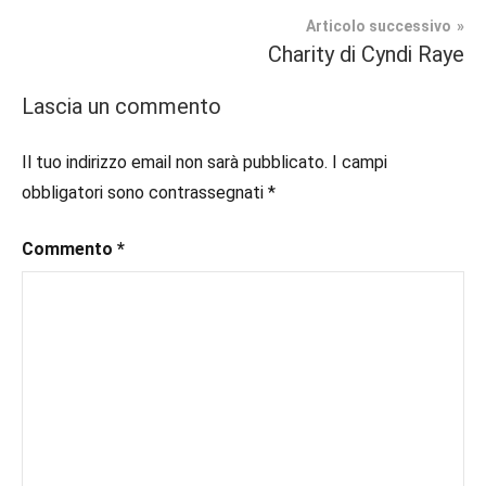
articoli
Romance
#blogger
,
Articolo successivo
#bloggerlife
,
Charity di Cyndi Raye
Prossime
#book
,
Uscite
#booklover
,
Lascia un commento
#consigliodilettura
,
#ebook
,
Il tuo indirizzo email non sarà pubblicato.
I campi
#inlibreria
,
obbligatori sono contrassegnati
*
#inspiration
,
#instalibri
,
Commento
*
#ioleggo
,
#italianblogger
,
#kindle
,
#leggerechepassione
,
#leggerelibri
,
#leggerepervivere
,
#leggeresempre
,
#leggo
,
#libri
,