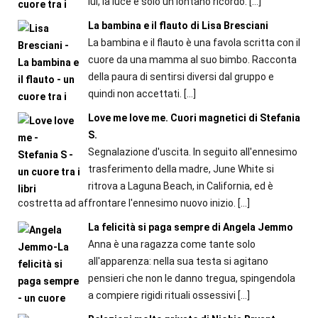
lui, la luce è solo un lontano ricordo.
[…]
La bambina e il flauto di Lisa Bresciani
La bambina e il flauto è una favola scritta con il
cuore da una mamma al suo bimbo. Racconta
della paura di sentirsi diversi dal gruppo e
quindi non accettati.
[…]
Love me love me. Cuori magnetici di Stefania
S.
Segnalazione d'uscita. In seguito all'ennesimo
trasferimento della madre, June White si
ritrova a Laguna Beach, in California, ed è
costretta ad affrontare l'ennesimo nuovo inizio.
[…]
La felicità si paga sempre di Angela Jemmo
Anna è una ragazza come tante solo
all'apparenza: nella sua testa si agitano
pensieri che non le danno tregua, spingendola
a compiere rigidi rituali ossessivi
[…]