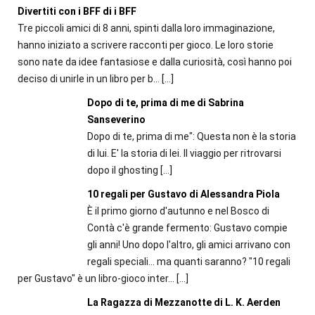
Divertiti con i BFF di i BFF
Tre piccoli amici di 8 anni, spinti dalla loro immaginazione,
hanno iniziato a scrivere racconti per gioco. Le loro storie
sono nate da idee fantasiose e dalla curiosità, così hanno poi
deciso di unirle in un libro per b...
[…]
Dopo di te, prima di me di Sabrina
Sanseverino
Dopo di te, prima di me": Questa non è la storia
di lui. E' la storia di lei. Il viaggio per ritrovarsi
dopo il ghosting
[…]
10 regali per Gustavo di Alessandra Piola
È il primo giorno d'autunno e nel Bosco di
Contà c'è grande fermento: Gustavo compie
gli anni! Uno dopo l'altro, gli amici arrivano con
regali speciali... ma quanti saranno? "10 regali
per Gustavo" è un libro-gioco inter...
[…]
La Ragazza di Mezzanotte di L. K. Aerden