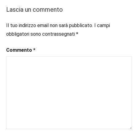
In
#consigliodilettura
,
Lascia un commento
secondo
#ebook
,
piano
#inlibreria
,
Il tuo indirizzo email non sarà pubblicato.
I campi
#inspiration
,
obbligatori sono contrassegnati
*
#instalibri
,
#ioleggo
,
Commento
*
#italianblogger
,
#kindle
,
#leggerechepassione
,
#leggerelibri
,
#leggerepervivere
,
#leggeresempre
,
#leggo
,
#libri
,
#libriconsigli
,
#libriromance
,
#recensioni
,
#recensionilibri
,