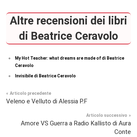
Altre recensioni dei libri
di Beatrice Ceravolo
My Hot Teacher: what dreams are made of di Beatrice
Ceravolo
Invisibile di Beatrice Ceravolo
Navigazione
Articolo precedente
Tag
Veleno e Velluto di Alessia P.F
Recensioni
#blog
,
articoli
#blogger
,
Articolo successivo
Contemporary
#bloggerlife
,
Amore VS Guerra a Radio Kallisto di Aura
Romance
#book
,
Conte
#booklover
,