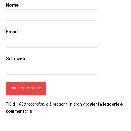
#romance
,
Nome
#romantic
,
#romanzorosa
,
#uncuoretrailibri
Email
Sito web
Più di
1000 recensioni
già presenti in archivio:
vieni a leggerle e
commentarle