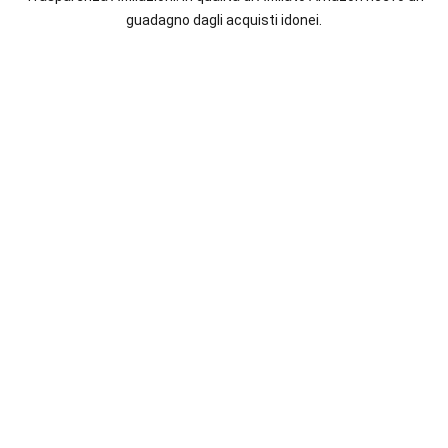
italiane
guadagno dagli acquisti idonei.
e
straniere.