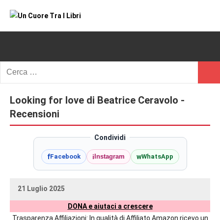
Vai
al
Un
blog
contenuto
di
Cuore
romanzi
romance
Tra
Ricerca
e
Cerc
per:
I
non
solo.
Looking for love di Beatrice Ceravolo -
Libri
Recensioni,
Recensioni
anteprime,
cover
Condividi
reveal,
f
i
w
Facebook
Instagram
WhatsApp
prossime
uscite
editoriali
21 Luglio 2025
delle
uctil_user
Nessun
maggiori
DONA e aiutaci a crescere
commento
autrici
Trasparenza Affiliazioni: In qualità di Affiliato Amazon ricevo un