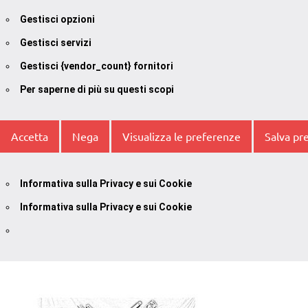
Gestisci opzioni
Gestisci servizi
Gestisci {vendor_count} fornitori
Per saperne di più su questi scopi
Accetta
Nega
Visualizza le preferenze
Salva pr
Informativa sulla Privacy e sui Cookie
Informativa sulla Privacy e sui Cookie
Vai
al
contenuto