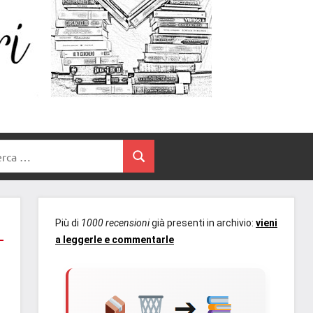
Un
blog
di
Cuore
romanzi
romance
e
Tra
non
rca
solo.
Cerca
I
Recensioni,
anteprime,
Libri
cover
Più di
1000 recensioni
già presenti in archivio:
vieni
reveal,
a leggerle e commentarle
prossime
uscite
editoriali
delle