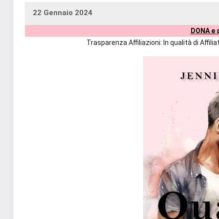
22 Gennaio 2024
uctil_user
Nessun
DONA e a
commento
Trasparenza Affiliazioni: In qualità di Affi