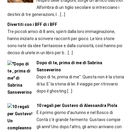
respiro delle stagioni, sorge un antico Gasthof.
All’ombra di un tiglio secolare si intrecciano i
destini di tre generazioni, l...
[…]
Divertiti con i BFF di i BFF
Tre piccoli amici di 8 anni, spinti dalla loro immaginazione,
hanno iniziato a scrivere racconti per gioco. Le loro storie
sono nate da idee fantasiose e dalla curiosità, così hanno poi
deciso di unirle in un libro per b...
[…]
Dopo di te, prima di me di Sabrina
Sanseverino
Dopo di te, prima di me": Questa non è la storia
di lui. E' la storia di lei. Il viaggio per ritrovarsi
dopo il ghosting
[…]
10 regali per Gustavo di Alessandra Piola
È il primo giorno d'autunno e nel Bosco di
Contà c'è grande fermento: Gustavo compie
gli anni! Uno dopo l'altro, gli amici arrivano con