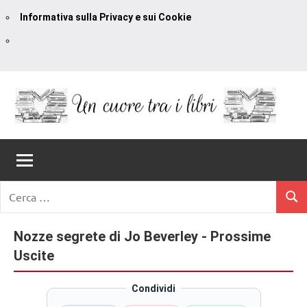
Informativa sulla Privacy e sui Cookie
Vai
al
contenuto
Un
blog
di
Cuore
romanzi
romance
Tra
Ricerca
e
Cerc
per:
I
non
solo.
Nozze segrete di Jo Beverley - Prossime
Libri
Recensioni,
Uscite
anteprime,
cover
Condividi
reveal,