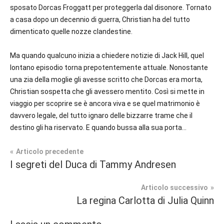
sposato Dorcas Froggatt per proteggerla dal disonore. Tornato
a casa dopo un decennio di guerra, Christian ha del tutto
dimenticato quelle nozze clandestine.
Ma quando qualcuno inizia a chiedere notizie di Jack Hill, quel
lontano episodio torna prepotentemente attuale. Nonostante
una zia della moglie gli avesse scritto che Dorcas era morta,
Christian sospetta che gli avessero mentito. Così si mette in
viaggio per scoprire se è ancora viva e se quel matrimonio è
davvero legale, del tutto ignaro delle bizzarre trame che il
destino gli ha riservato. E quando bussa alla sua porta…
Navigazione
Articolo precedente
Tag
I segreti del Duca di Tammy Andresen
Prossime
#blog
,
articoli
Uscite
#blogger
,
Articolo successivo
#bloggerlife
,
La regina Carlotta di Julia Quinn
Romance
#book
,
Storico
#booklover
,