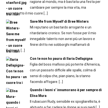
ragione al mondo, ma è bastata una festa per
cambiare per sempre la mia vita, ma
soprattutto il mio cuore
[…]
Save Me from Myself di Bree Winters
Mi reputano un bastardo arrogante e un
ritardatario cronico. Se non fosse per il mio
innegabile talento non avrei più un lavoro e
finirei dritto nei sobborghi malfamati di
Belmont.
[…]
Con te non ho paura di Ilaria Dellapigna
Figlia del boss mafioso più potente d'America,
con un passato difficile alle spalle, colma di
sensi di colpa che, pian piano, la stanno
facendo affogare.
[…]
Quando i leoni s’ innamorano è per sempre di
Elisa Mura
Il rubacuori Rudy, sensibile ex spogliarellista, è
abituato a far cadere le donne ai suoi piedi
[…]