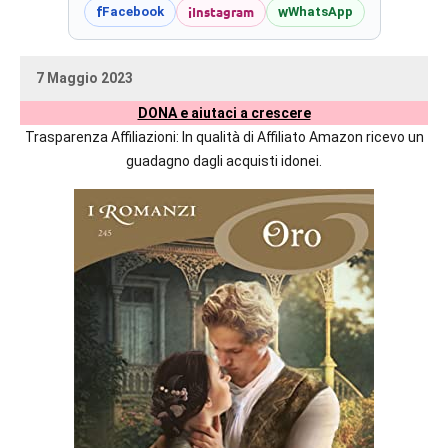
prossime
i
Instagram
f
w
Facebook
WhatsApp
uscite
editoriali
7 Maggio 2023
delle
uctil_user
Nessun
maggiori
DONA e aiutaci a crescere
commento
autrici
Trasparenza Affiliazioni: In qualità di Affiliato Amazon ricevo un
italiane
guadagno dagli acquisti idonei.
e
straniere.