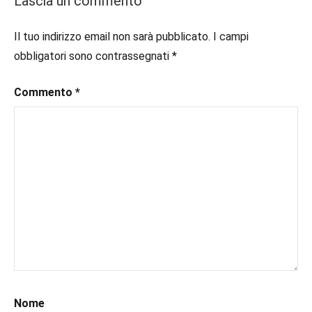
Lascia un commento
#consigliodilettura
,
#ebook
,
Il tuo indirizzo email non sarà pubblicato.
I campi
#historicalromance
,
obbligatori sono contrassegnati
*
#historicalromancebook
,
#inlibreria
,
Commento
*
#inspiration
,
#instalibri
,
#ioleggo
,
#italianblogger
,
#kindle
,
#leggerechepassione
,
#leggerelibri
,
#leggerepervivere
,
#leggeresempre
,
#leggo
,
#libri
,
#libriconsigli
,
#prossimeuscite
,
Nome