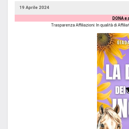
19 Aprile 2024
uctil_user
Nessun
DONA e a
commento
Trasparenza Affiliazioni: In qualità di Affi