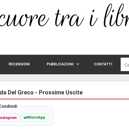
Rice
RECENSIONI
PUBBLICAZIONI
CONTATTI
per:
iada Del Greco - Prossime Uscite
Condividi
Instagram
w
WhatsApp