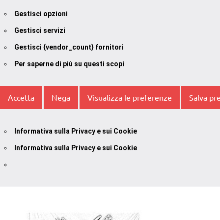
Gestisci opzioni
Gestisci servizi
Gestisci {vendor_count} fornitori
Per saperne di più su questi scopi
Accetta
Nega
Visualizza le preferenze
Salva pr
Informativa sulla Privacy e sui Cookie
Informativa sulla Privacy e sui Cookie
Vai
al
contenuto