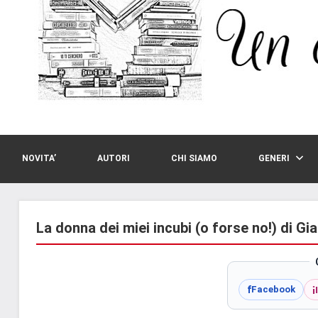
NOVITA’
AUTORI
CHI SIAMO
GENERI
La donna dei miei incubi (o forse no!) di G
i
f
Facebook