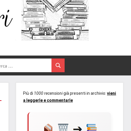
Un
blog
di
Cuore
romanzi
romance
e
Tra
non
rca
solo.
Cerca
I
Recensioni,
anteprime,
Libri
cover
Più di
1000 recensioni
già presenti in archivio:
vieni
reveal,
a leggerle e commentarle
prossime
uscite
editoriali
delle