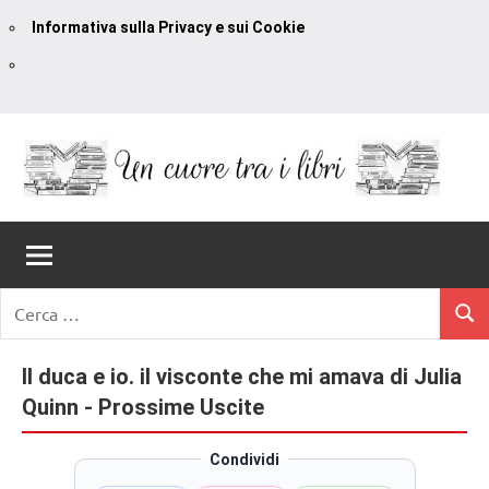
Informativa sulla Privacy e sui Cookie
Vai
al
contenuto
Un
blog
di
Cuore
romanzi
romance
Tra
Ricerca
e
Cerc
per:
I
non
solo.
Il duca e io. il visconte che mi amava di Julia
Libri
Recensioni,
Quinn - Prossime Uscite
anteprime,
cover
Condividi
reveal,