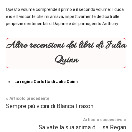
Questo volume comprende il primo e il secondo volume: Il duca
e io e Il visconte che mi amava, rispettivamente dedicati alle
peripezie sentimentali di Daphne e del primogenito Anthony.
Altre recensioni dei libri di Julia
Quinn
La regina Carlotta di Julia Quinn
Navigazione
Articolo precedente
Tag
Sempre più vicini di Blanca Frason
Prossime
#blog
,
articoli
Uscite
#blogger
,
Articolo successivo
#bloggerlife
,
Salvate la sua anima di Lisa Regan
Regency