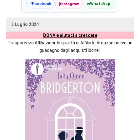
prossime
i
Instagram
f
w
Facebook
WhatsApp
uscite
editoriali
3 Luglio 2024
delle
uctil_user
Nessun
maggiori
DONA e aiutaci a crescere
commento
autrici
Trasparenza Affiliazioni: In qualità di Affiliato Amazon ricevo un
italiane
guadagno dagli acquisti idonei.
e
straniere.