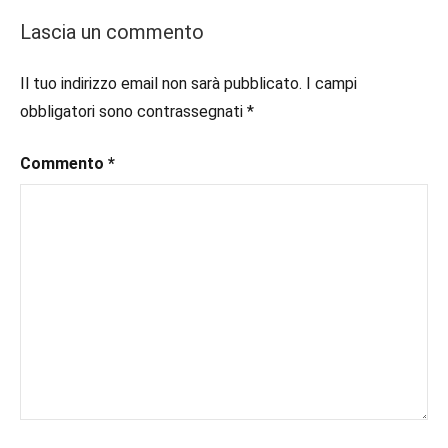
#book
,
Romance
#booklover
,
Lascia un commento
#consigliodilettura
,
#ebook
,
Il tuo indirizzo email non sarà pubblicato.
I campi
#historicalromance
,
obbligatori sono contrassegnati
*
#historicalromancebook
,
#inlibreria
,
Commento
*
#inspiration
,
#instalibri
,
#ioleggo
,
#italianblogger
,
#kindle
,
#leggerechepassione
,
#leggerelibri
,
#leggerepervivere
,
#leggeresempre
,
#leggo
,
#libri
,
#libriconsigli
,