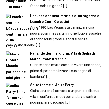
innocente dimostrazione di forza. Ma se non
fosse solo un gioco?
[…]
L’educazione sentimentale di un ragazzo di
Leandro Conti Celestini
Anno 1996 Las Vegas sta per iniziare una
nuova scommessa: un ring nel buio e squadre
di sconosciuti pronti a sfidarsi senza
esclusione di colpi.
[…]
Parlando dei miei giorni. Vita di Giulia di
Marco Proietti Mancini
Quante sono le vite che può vivere una donna,
prima di poter realizzare il suo sogno di
bambina?
[…]
Shine for me di Anika Perry
Claire Laurent è arrivata a un punto della sua
vita in cui l’unico modo per andare avanti è
ricominciare daccapo.
[…]