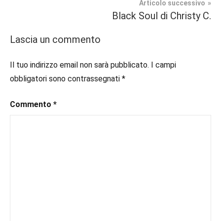
#blogger
,
Articolo successivo
Romance
#bloggerlife
,
Black Soul di Christy C.
Storico
#booklover
,
#consigliodilettura
,
Lascia un commento
#ebook
,
#inlibreria
,
Il tuo indirizzo email non sarà pubblicato.
I campi
#instalibri
,
obbligatori sono contrassegnati
*
#ioleggo
,
#italianblogger
,
Commento
*
#kindle
,
#leggerechepassione
,
#leggerelibri
,
#leggerepervivere
,
#leggeresempre
,
#leggo
,
#libri
,
#libriconsigliati
,
#libridaleggere
,
#recensioni
,