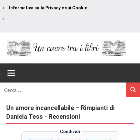
Informativa sulla Privacy e sui Cookie
Vai
al
contenuto
Un
blog
di
Cuore
romanzi
romance
Tra
Ricerca
e
Cerc
per:
I
non
solo.
Un amore incancellabile – Rimpianti di
Libri
Recensioni,
Daniela Tess - Recensioni
anteprime,
cover
Condividi
reveal,