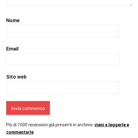
#recensionilibri
,
#romance
,
#romancestorico
,
Nome
#romantic
,
#romanzorosa
,
#romanzostorico
,
#uncuoretrailibri
Email
Sito web
Più di
1000 recensioni
già presenti in archivio:
vieni a leggerle e
commentarle