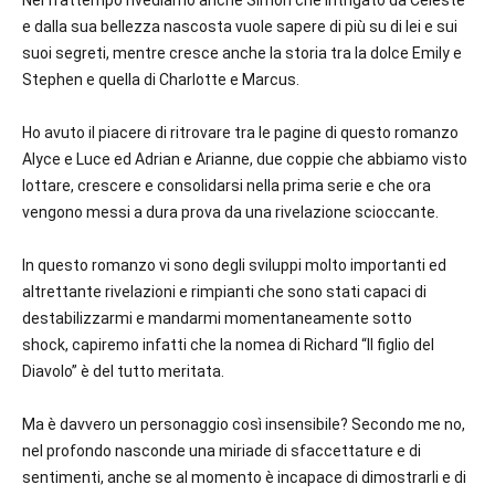
Nel frattempo rivediamo anche Simon che intrigato da Celeste
e dalla sua bellezza nascosta vuole sapere di più su di lei e sui
suoi segreti, mentre cresce anche la storia tra la dolce Emily e
Stephen e quella di Charlotte e Marcus.
Ho avuto il piacere di ritrovare tra le pagine di questo romanzo
Alyce e Luce ed Adrian e Arianne, due coppie che abbiamo visto
lottare, crescere e consolidarsi nella prima serie e che ora
vengono messi a dura prova da una rivelazione scioccante.
In questo romanzo vi sono degli sviluppi molto importanti ed
altrettante rivelazioni e rimpianti che sono stati capaci di
destabilizzarmi e mandarmi momentaneamente sotto
shock, capiremo infatti che la nomea di Richard “Il figlio del
Diavolo” è del tutto meritata.
Ma è davvero un personaggio così insensibile? Secondo me no,
nel profondo nasconde una miriade di sfaccettature e di
sentimenti, anche se al momento è incapace di dimostrarli e di