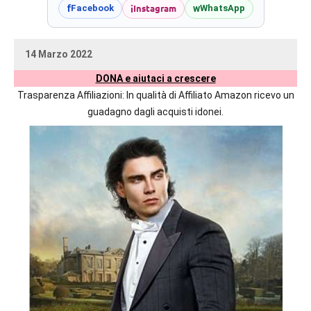
prossime
i
Instagram
f
w
Facebook
WhatsApp
uscite
editoriali
14 Marzo 2022
delle
uctil_user
Nessun
maggiori
DONA e aiutaci a crescere
commento
autrici
Trasparenza Affiliazioni: In qualità di Affiliato Amazon ricevo un
italiane
guadagno dagli acquisti idonei.
e
straniere.