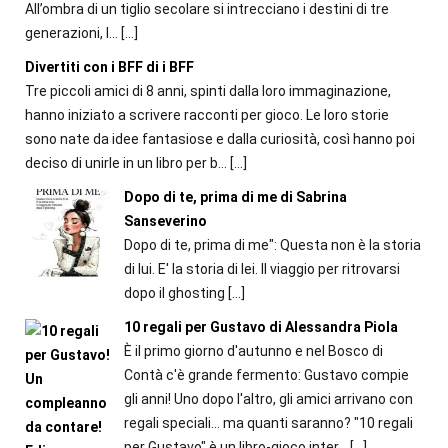
All’ombra di un tiglio secolare si intrecciano i destini di tre
generazioni, l...
[…]
Divertiti con i BFF di i BFF
Tre piccoli amici di 8 anni, spinti dalla loro immaginazione,
hanno iniziato a scrivere racconti per gioco. Le loro storie
sono nate da idee fantasiose e dalla curiosità, così hanno poi
deciso di unirle in un libro per b...
[…]
Dopo di te, prima di me di Sabrina
Sanseverino
Dopo di te, prima di me": Questa non è la storia
di lui. E' la storia di lei. Il viaggio per ritrovarsi
dopo il ghosting
[…]
10 regali per Gustavo di Alessandra Piola
È il primo giorno d'autunno e nel Bosco di
Contà c'è grande fermento: Gustavo compie
gli anni! Uno dopo l'altro, gli amici arrivano con
regali speciali... ma quanti saranno? "10 regali
per Gustavo" è un libro-gioco inter...
[…]