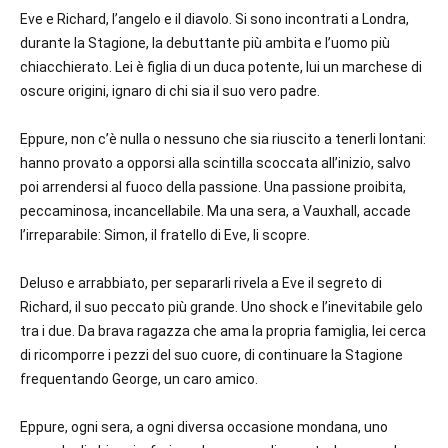
Eve e Richard, l’angelo e il diavolo. Si sono incontrati a Londra,
durante la Stagione, la debuttante più ambita e l’uomo più
chiacchierato. Lei è figlia di un duca potente, lui un marchese di
oscure origini, ignaro di chi sia il suo vero padre.
Eppure, non c’è nulla o nessuno che sia riuscito a tenerli lontani:
hanno provato a opporsi alla scintilla scoccata all’inizio, salvo
poi arrendersi al fuoco della passione. Una passione proibita,
peccaminosa, incancellabile. Ma una sera, a Vauxhall, accade
l’irreparabile: Simon, il fratello di Eve, li scopre.
Deluso e arrabbiato, per separarli rivela a Eve il segreto di
Richard, il suo peccato più grande. Uno shock e l’inevitabile gelo
tra i due. Da brava ragazza che ama la propria famiglia, lei cerca
di ricomporre i pezzi del suo cuore, di continuare la Stagione
frequentando George, un caro amico.
Eppure, ogni sera, a ogni diversa occasione mondana, uno