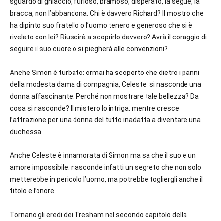
sguardo di ghiaccio, furioso, bramoso, disperato, la segue, la
bracca, non l’abbandona. Chi è davvero Richard? Il mostro che
ha dipinto suo fratello o l’uomo tenero e generoso che si è
rivelato con lei? Riuscirà a scoprirlo davvero? Avrà il coraggio di
seguire il suo cuore o si piegherà alle convenzioni?
Anche Simon è turbato: ormai ha scoperto che dietro i panni
della modesta dama di compagnia, Celeste, si nasconde una
donna affascinante. Perché non mostrare tale bellezza? Da
cosa si nasconde? Il mistero lo intriga, mentre cresce
l’attrazione per una donna del tutto inadatta a diventare una
duchessa.
Anche Celeste è innamorata di Simon ma sa che il suo è un
amore impossibile: nasconde infatti un segreto che non solo
metterebbe in pericolo l’uomo, ma potrebbe togliergli anche il
titolo e l’onore.
Tornano gli eredi dei Tresham nel secondo capitolo della