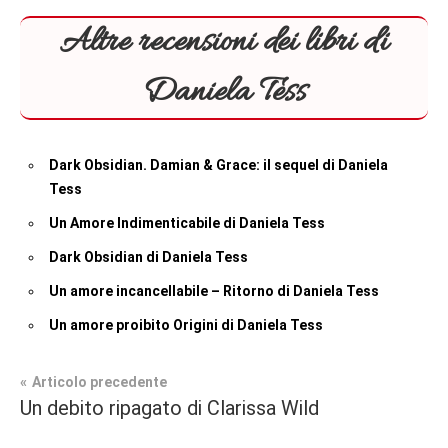
Altre recensioni dei libri di
Daniela Tess
Dark Obsidian. Damian & Grace: il sequel di Daniela
Tess
Un Amore Indimenticabile di Daniela Tess
Dark Obsidian di Daniela Tess
Un amore incancellabile – Ritorno di Daniela Tess
Un amore proibito Origini di Daniela Tess
Navigazione
Articolo precedente
Tag
Un debito ripagato di Clarissa Wild
Recensioni
#blog
,
articoli