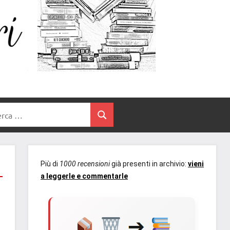
Un
blog
di
Cuore
romanzi
romance
e
Tra
non
rca
solo.
Cerca
I
Recensioni,
anteprime,
Libri
cover
Più di
1000 recensioni
già presenti in archivio:
vieni
reveal,
a leggerle e commentarle
prossime
uscite
editoriali
delle