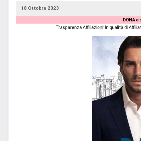
18 Ottobre 2023
uctil_user
Nessun
DONA e a
commento
Trasparenza Affiliazioni: In qualità di Affi