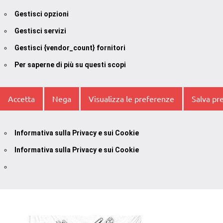
Gestisci opzioni
Gestisci servizi
Gestisci {vendor_count} fornitori
Per saperne di più su questi scopi
Accetta
Nega
Visualizza le preferenze
Salva pr
Informativa sulla Privacy e sui Cookie
Informativa sulla Privacy e sui Cookie
Vai
al
contenuto