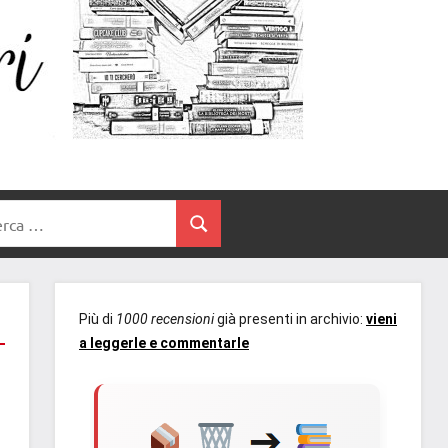
Un
blog
di
Cuore
romanzi
romance
e
Tra
non
rca
solo.
Cerca
I
Recensioni,
anteprime,
Libri
cover
Più di
1000 recensioni
già presenti in archivio:
vieni
reveal,
a leggerle e commentarle
prossime
uscite
editoriali
delle