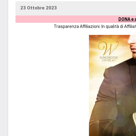
23 Ottobre 2023
uctil_user
Nessun
DONA e a
commento
Trasparenza Affiliazioni: In qualità di Affi