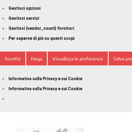
Gestisci opzioni
Gestisci servizi
Gestisci {vendor_count} fornitori
Per saperne di più su questi scopi
Accetta
Nega
Visualizza le preferenze
Salva pr
Informativa sulla Privacy e sui Cookie
Informativa sulla Privacy e sui Cookie
Vai
al
contenuto