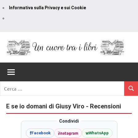
Informativa sulla Privacy e sui Cookie
Vai
al
contenuto
Un
blog
di
Cuore
romanzi
romance
Tra
Ricerca
e
Cerc
per:
I
non
solo.
E se io domani di Giusy Viro - Recensioni
Libri
Recensioni,
anteprime,
Condividi
cover
i
Instagram
f
w
Facebook
WhatsApp
reveal,