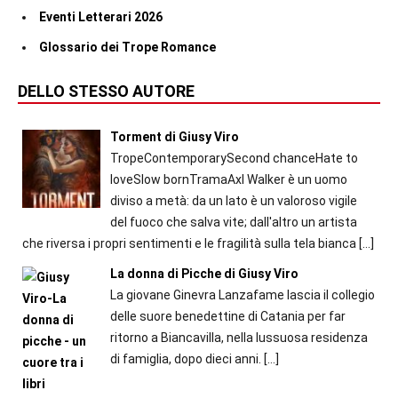
Eventi Letterari 2026
Glossario dei Trope Romance
DELLO STESSO AUTORE
Torment di Giusy Viro
TropeContemporarySecond chanceHate to
loveSlow bornTramaAxl Walker è un uomo
diviso a metà: da un lato è un valoroso vigile
del fuoco che salva vite; dall'altro un artista
che riversa i propri sentimenti e le fragilità sulla tela bianca
[…]
La donna di Picche di Giusy Viro
La giovane Ginevra Lanzafame lascia il collegio
delle suore benedettine di Catania per far
ritorno a Biancavilla, nella lussuosa residenza
di famiglia, dopo dieci anni.
[…]