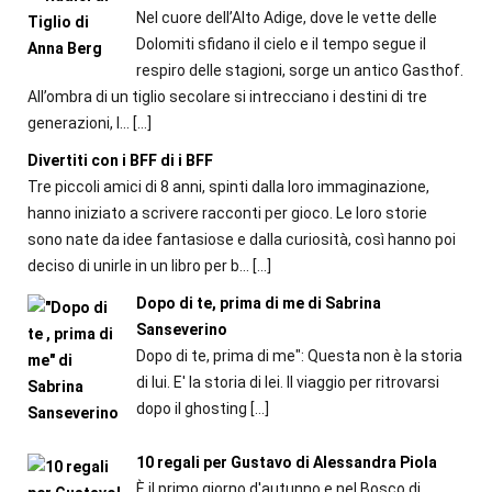
Nel cuore dell’Alto Adige, dove le vette delle
Dolomiti sfidano il cielo e il tempo segue il
respiro delle stagioni, sorge un antico Gasthof.
All’ombra di un tiglio secolare si intrecciano i destini di tre
generazioni, l...
[…]
Divertiti con i BFF di i BFF
Tre piccoli amici di 8 anni, spinti dalla loro immaginazione,
hanno iniziato a scrivere racconti per gioco. Le loro storie
sono nate da idee fantasiose e dalla curiosità, così hanno poi
deciso di unirle in un libro per b...
[…]
Dopo di te, prima di me di Sabrina
Sanseverino
Dopo di te, prima di me": Questa non è la storia
di lui. E' la storia di lei. Il viaggio per ritrovarsi
dopo il ghosting
[…]
10 regali per Gustavo di Alessandra Piola
È il primo giorno d'autunno e nel Bosco di