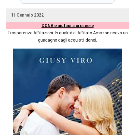
prossime
uscite
11 Gennaio 2022
editoriali
uctil_user
Nessun
delle
DONA e aiutaci a crescere
commento
maggiori
Trasparenza Affiliazioni: In qualità di Affiliato Amazon ricevo un
autrici
guadagno dagli acquisti idonei.
italiane
e
straniere.