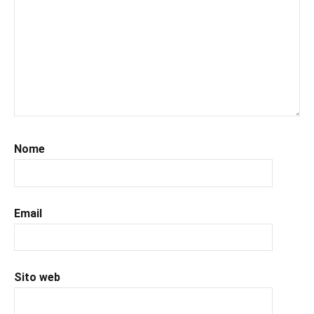
#leggeresempre
,
#leggo
,
#libri
,
#libriconsigliati
,
#libridaleggere
,
#recensioni
,
#recensionilibri
,
#romance
,
#romantic
,
Nome
#uncuoretrailibri
Email
Sito web