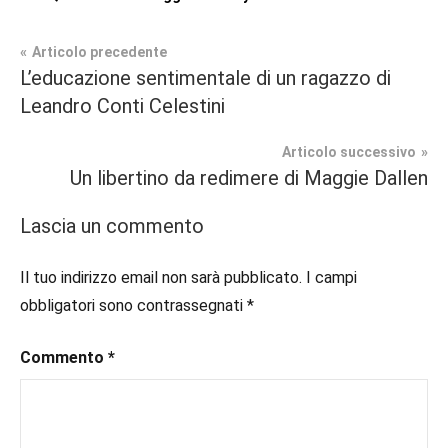
Navigazione
Articolo precedente
Tag
L’educazione sentimentale di un ragazzo di
Contemporary
#blog
,
articoli
Leandro Conti Celestini
Romance
#blogger
,
#bloggerlife
,
Articolo successivo
Recensioni
#book
,
Un libertino da redimere di Maggie Dallen
#booklover
,
#consigliodilettura
,
Lascia un commento
#ebook
,
#inlibreria
,
Il tuo indirizzo email non sarà pubblicato.
I campi
#instalibri
,
obbligatori sono contrassegnati
*
#ioleggo
,
#italianblogger
,
Commento
*
#kindle
,
#leggerechepassione
,
#leggerelibri
,
#leggerepervivere
,