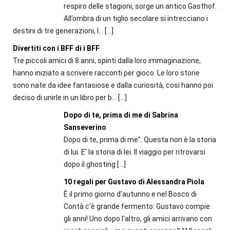
respiro delle stagioni, sorge un antico Gasthof.
All’ombra di un tiglio secolare si intrecciano i
destini di tre generazioni, l...
[…]
Divertiti con i BFF di i BFF
Tre piccoli amici di 8 anni, spinti dalla loro immaginazione,
hanno iniziato a scrivere racconti per gioco. Le loro storie
sono nate da idee fantasiose e dalla curiosità, così hanno poi
deciso di unirle in un libro per b...
[…]
Dopo di te, prima di me di Sabrina
Sanseverino
Dopo di te, prima di me": Questa non è la storia
di lui. E' la storia di lei. Il viaggio per ritrovarsi
dopo il ghosting
[…]
10 regali per Gustavo di Alessandra Piola
È il primo giorno d'autunno e nel Bosco di
Contà c'è grande fermento: Gustavo compie
gli anni! Uno dopo l'altro, gli amici arrivano con