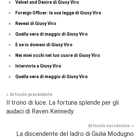
Velvet and Desire di Giusy Viro
Foreign Officer: la sua legge di Giusy Viro
Reveal di Giusy Viro
Quella sera di maggio di Giusy Viro
E se io domani di Giusy Viro
Nei miei occhi nel tuo cuore di Giusy Viro
Intervista a Giusy Viro
Quella sera di maggio di Giusy Viro
Navigazione
Articolo precedente
Tag
Il trono di luce. La fortuna splende per gli
Recensioni
#blog
,
articoli
audaci di Raven Kennedy
#blogger
,
Contemporary
#bloggerlife
,
Articolo successivo
Romance
#book
,
La discendente del ladro di Giulia Modugno
#booklover
,