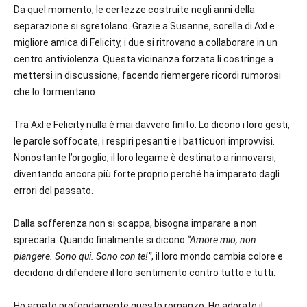
Da quel momento, le certezze costruite negli anni della
separazione si sgretolano. Grazie a Susanne, sorella di Axl e
migliore amica di Felicity, i due si ritrovano a collaborare in un
centro antiviolenza. Questa vicinanza forzata li costringe a
mettersi in discussione, facendo riemergere ricordi rumorosi
che lo tormentano.
Tra Axl e Felicity nulla è mai davvero finito. Lo dicono i loro gesti,
le parole soffocate, i respiri pesanti e i batticuori improvvisi.
Nonostante l’orgoglio, il loro legame è destinato a rinnovarsi,
diventando ancora più forte proprio perché ha imparato dagli
errori del passato.
Dalla sofferenza non si scappa, bisogna imparare a non
sprecarla. Quando finalmente si dicono
“Amore mio, non
piangere. Sono qui. Sono con te!”
, il loro mondo cambia colore e
decidono di difendere il loro sentimento contro tutto e tutti.
Ho amato profondamente questo romanzo. Ho adorato il