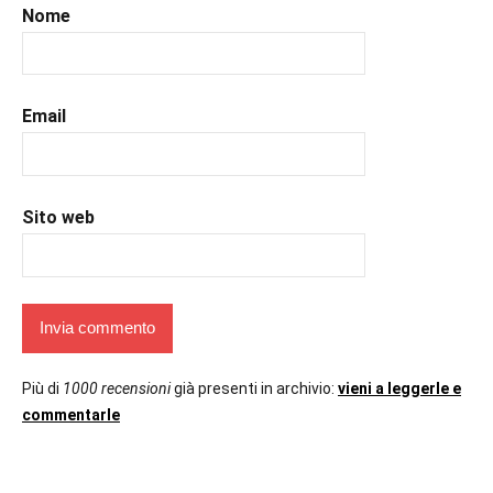
#romance
,
Nome
#romantic
,
#romanzorosa
,
#uncuoretrailibri
Email
Sito web
Più di
1000 recensioni
già presenti in archivio:
vieni a leggerle e
commentarle