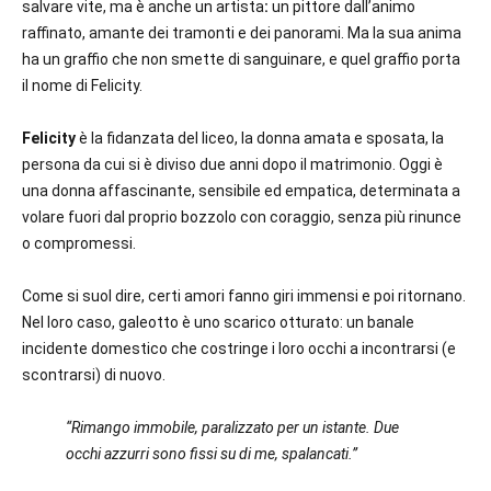
salvare vite, ma è anche un artista
:
un pittore dall’animo
raffinato, amante dei tramonti e dei panorami. Ma la sua anima
ha un graffio che non smette di sanguinare, e quel graffio porta
il nome di Felicity.
Felicity
è la fidanzata del liceo, la donna amata e sposata, la
persona da cui si è diviso due anni dopo il matrimonio. Oggi è
una donna affascinante, sensibile ed empatica, determinata a
volare fuori dal proprio bozzolo con coraggio, senza più rinunce
o compromessi.
Come si suol dire, certi amori fanno giri immensi e poi ritornano.
Nel loro caso, galeotto è uno scarico otturato: un banale
incidente domestico che costringe i loro occhi a incontrarsi (e
scontrarsi) di nuovo.
“Rimango immobile, paralizzato per un istante. Due
occhi azzurri sono fissi su di me, spalancati.”