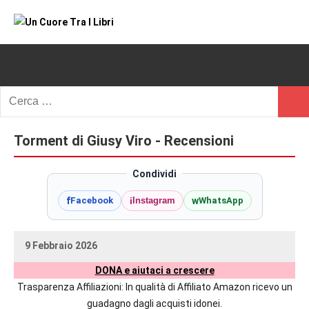
Vai
al
Un
blog
contenuto
di
Cuore
romanzi
romance
Tra
Ricerca
e
Cerc
per:
I
non
solo.
Torment di Giusy Viro - Recensioni
Libri
Recensioni,
anteprime,
Condividi
cover
f
i
w
Facebook
Instagram
WhatsApp
reveal,
prossime
uscite
9 Febbraio 2026
editoriali
uctil_user
Nessun
delle
DONA e aiutaci a crescere
commento
maggiori
Trasparenza Affiliazioni: In qualità di Affiliato Amazon ricevo un
autrici
guadagno dagli acquisti idonei.