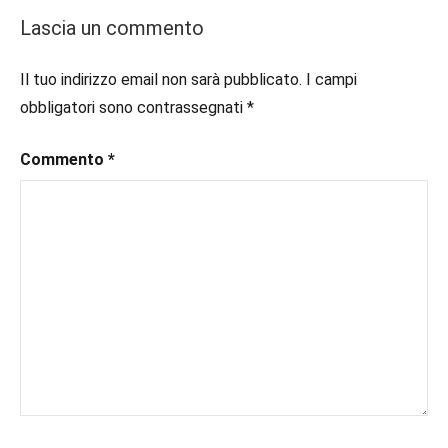
In
#consigliodilettura
,
Lascia un commento
secondo
#ebook
,
piano
#inlibreria
,
Il tuo indirizzo email non sarà pubblicato.
I campi
#inspiration
,
obbligatori sono contrassegnati
*
#instalibri
,
#ioleggo
,
Commento
*
#italianblogger
,
#kindle
,
#leggerechepassione
,
#leggerelibri
,
#leggerepervivere
,
#leggeresempre
,
#leggo
,
#libri
,
#libriconsigli
,
#libriromance
,
#recensioni
,
#recensionilibri
,