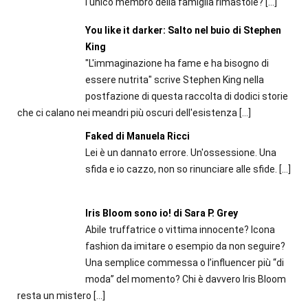
l'unico membro della famiglia rimastole?
[…]
You like it darker: Salto nel buio di Stephen
King
"L'immaginazione ha fame e ha bisogno di
essere nutrita" scrive Stephen King nella
postfazione di questa raccolta di dodici storie
che ci calano nei meandri più oscuri dell'esistenza
[…]
Faked di Manuela Ricci
Lei è un dannato errore. Un'ossessione. Una
sfida e io cazzo, non so rinunciare alle sfide.
[…]
Iris Bloom sono io! di Sara P. Grey
Abile truffatrice o vittima innocente? Icona
fashion da imitare o esempio da non seguire?
Una semplice commessa o l’influencer più “di
moda” del momento? Chi è davvero Iris Bloom
resta un mistero
[…]