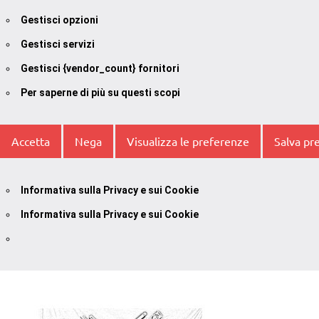
Gestisci opzioni
Gestisci servizi
Gestisci {vendor_count} fornitori
Per saperne di più su questi scopi
Accetta
Nega
Visualizza le preferenze
Salva pr
Informativa sulla Privacy e sui Cookie
Informativa sulla Privacy e sui Cookie
Vai
al
contenuto