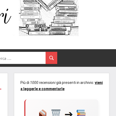
Un
blog
di
Cuore
romanzi
romance
e
Tra
non
rca
solo.
Cerca
I
Recensioni,
anteprime,
Libri
cover
Più di
1000 recensioni
già presenti in archivio:
vieni
reveal,
a leggerle e commentarle
prossime
uscite
editoriali
delle