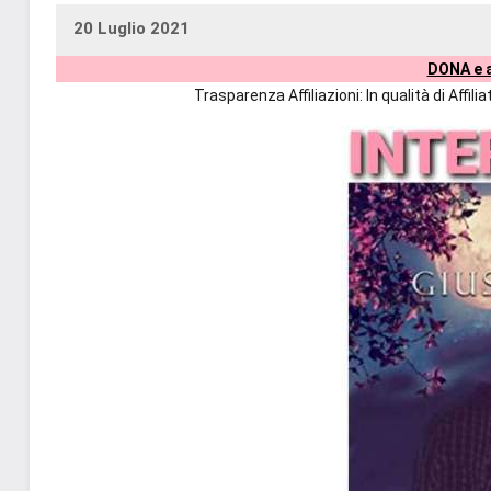
20 Luglio 2021
uctil_user
Nessun
DONA e a
commento
Trasparenza Affiliazioni: In qualità di Affi