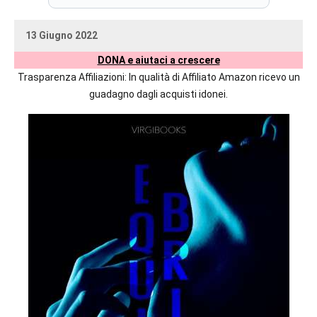
prossime
uscite
13 Giugno 2022
editoriali
uctil_user
Nessun
delle
DONA e aiutaci a crescere
commento
maggiori
Trasparenza Affiliazioni: In qualità di Affiliato Amazon ricevo un
autrici
guadagno dagli acquisti idonei.
italiane
e
straniere.