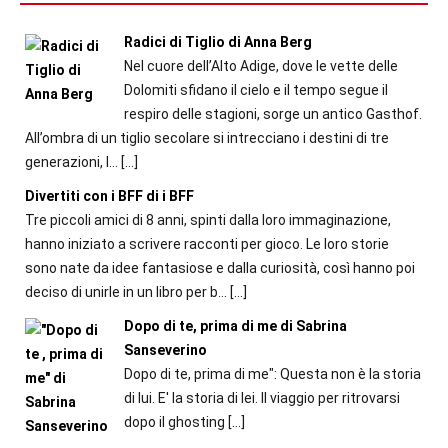
Radici di Tiglio di Anna Berg
Nel cuore dell’Alto Adige, dove le vette delle
Dolomiti sfidano il cielo e il tempo segue il
respiro delle stagioni, sorge un antico Gasthof.
All’ombra di un tiglio secolare si intrecciano i destini di tre
generazioni, l...
[…]
Divertiti con i BFF di i BFF
Tre piccoli amici di 8 anni, spinti dalla loro immaginazione,
hanno iniziato a scrivere racconti per gioco. Le loro storie
sono nate da idee fantasiose e dalla curiosità, così hanno poi
deciso di unirle in un libro per b...
[…]
Dopo di te, prima di me di Sabrina
Sanseverino
Dopo di te, prima di me": Questa non è la storia
di lui. E' la storia di lei. Il viaggio per ritrovarsi
dopo il ghosting
[…]