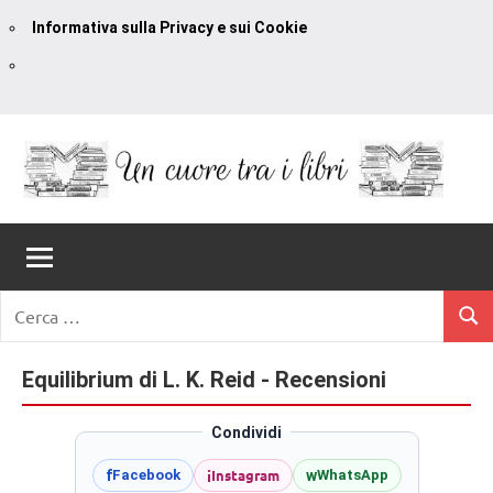
Informativa sulla Privacy e sui Cookie
Vai
al
contenuto
Un
blog
di
Cuore
romanzi
romance
Tra
Ricerca
e
Cerc
per:
I
non
solo.
Equilibrium di L. K. Reid - Recensioni
Libri
Recensioni,
anteprime,
Condividi
cover
i
Instagram
f
w
Facebook
WhatsApp
reveal,