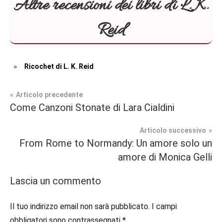
Altre recensioni dei libri di L. K.
Reid
Ricochet di L. K. Reid
Navigazione
Articolo precedente
Tag
Come Canzoni Stonate di Lara Cialdini
Contemporary
#blog
,
articoli
Romance
#blogger
,
Articolo successivo
#bloggerlife
,
From Rome to Normandy: Un amore solo un
In
#book
,
amore di Monica Gelli
secondo
#booklover
,
piano
#consigliodilettura
,
Lascia un commento
#ebook
,
Recensioni
#inlibreria
,
Il tuo indirizzo email non sarà pubblicato.
I campi
#inspiration
,
obbligatori sono contrassegnati
*