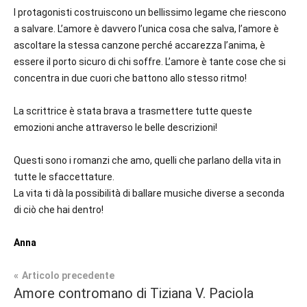
I protagonisti costruiscono un bellissimo legame che riescono
a salvare. L’amore è davvero l’unica cosa che salva, l’amore è
ascoltare la stessa canzone perché accarezza l’anima, è
essere il porto sicuro di chi soffre. L’amore è tante cose che si
concentra in due cuori che battono allo stesso ritmo!
La scrittrice è stata brava a trasmettere tutte queste
emozioni anche attraverso le belle descrizioni!
Questi sono i romanzi che amo, quelli che parlano della vita in
tutte le sfaccettature.
La vita ti dà la possibilità di ballare musiche diverse a seconda
di ciò che hai dentro!
Anna
Navigazione
Articolo precedente
Tag
Amore contromano di Tiziana V. Paciola
Contemporary
#blog
,