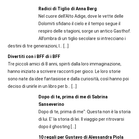
Radici di Tiglio di Anna Berg
Nel cuore dell’Alto Adige, dove le vette delle
Dolomiti sfidano il cielo e il tempo segue il
respiro delle stagioni, sorge un antico Gasthof.
All’ombra di un tiglio secolare si intrecciano i
destini di tre generazioni, l...
[…]
Divertiti con i BFF di i BFF
Tre piccoli amici di 8 anni, spinti dalla loro immaginazione,
hanno iniziato a scrivere racconti per gioco. Le loro storie
sono nate da idee fantasiose e dalla curiosità, così hanno poi
deciso di unirle in un libro per b...
[…]
Dopo di te, prima di me di Sabrina
Sanseverino
Dopo di te, prima di me": Questa non è la storia
di lui. E' la storia di lei. Il viaggio per ritrovarsi
dopo il ghosting
[…]
10 regali per Gustavo di Alessandra Piola