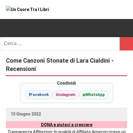
Vai
al
Un
blog
contenuto
di
Cuore
romanzi
romance
Tra
Ricerca
e
Cerc
per:
I
non
solo.
Come Canzoni Stonate di Lara Cialdini -
Libri
Recensioni,
Recensioni
anteprime,
cover
Condividi
reveal,
f
i
w
Facebook
Instagram
WhatsApp
prossime
uscite
editoriali
13 Giugno 2022
delle
uctil_user
Nessun
maggiori
DONA e aiutaci a crescere
commento
autrici
Trasparenza Affiliazioni: In qualità di Affiliato Amazon ricevo un