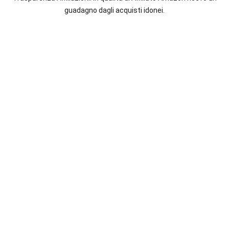
italiane
guadagno dagli acquisti idonei.
e
straniere.