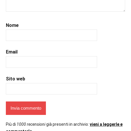
#libriconsigli
,
#libriromance
,
#prossimeuscite
,
#prossimeuscitelibri
,
Nome
#recensioni
,
#recensionilibri
,
#romance
,
#romantic
,
Email
#romanzorosa
,
#uncuoretrailibri
Sito web
Più di
1000 recensioni
già presenti in archivio:
vieni a leggerle e