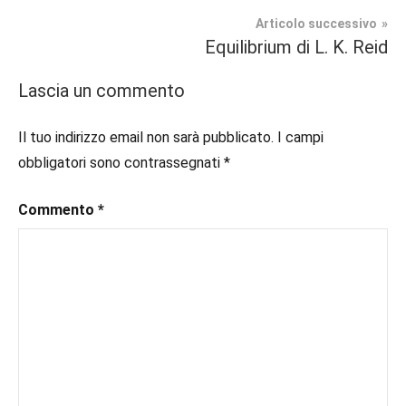
articoli
Romance
#blogger
,
Articolo successivo
#bloggerlife
,
Equilibrium di L. K. Reid
In
#book
,
secondo
#booklover
,
Lascia un commento
piano
#consigliodilettura
,
#ebook
,
Il tuo indirizzo email non sarà pubblicato.
I campi
Recensioni
#inlibreria
,
obbligatori sono contrassegnati
*
#inspiration
,
#instalibri
,
Commento
*
#ioleggo
,
#italianblogger
,
#kindle
,
#leggerechepassione
,
#leggerelibri
,
#leggerepervivere
,
#leggeresempre
,
#leggo
,
#libri
,