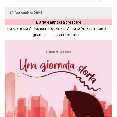
prossime
uscite
13 Settembre 2021
editoriali
uctil_user
Nessun
delle
DONA e aiutaci a crescere
commento
maggiori
Trasparenza Affiliazioni: In qualità di Affiliato Amazon ricevo un
autrici
guadagno dagli acquisti idonei.
italiane
e
straniere.