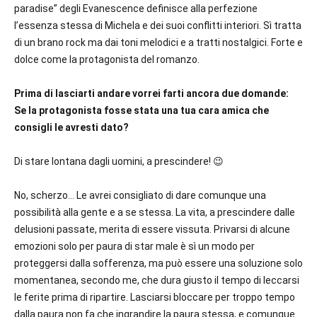
paradise” degli Evanescence definisce alla perfezione
l’essenza stessa di Michela e dei suoi conflitti interiori. Sì tratta
di un brano rock ma dai toni melodici e a tratti nostalgici. Forte e
dolce come la protagonista del romanzo.
Prima di lasciarti andare vorrei farti ancora due domande:
Se la protagonista fosse stata una tua cara amica che
consigli le avresti dato?
Di stare lontana dagli uomini, a prescindere! 😉
No, scherzo… Le avrei consigliato di dare comunque una
possibilità alla gente e a se stessa. La vita, a prescindere dalle
delusioni passate, merita di essere vissuta. Privarsi di alcune
emozioni solo per paura di star male è sì un modo per
proteggersi dalla sofferenza, ma può essere una soluzione solo
momentanea, secondo me, che dura giusto il tempo di leccarsi
le ferite prima di ripartire. Lasciarsi bloccare per troppo tempo
dalla paura non fa che ingrandire la paura stessa, e comunque