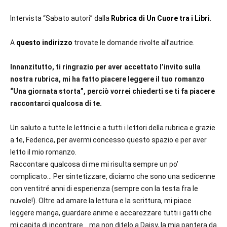
Intervista “Sabato autori” dalla
Rubrica di Un Cuore tra i Libri
.
A
questo indirizzo
trovate le domande rivolte all’autrice.
Innanzitutto, ti ringrazio per aver accettato l’invito sulla
nostra rubrica, mi ha fatto piacere leggere il tuo romanzo
“Una giornata storta”, perciò vorrei chiederti se ti fa piacere
raccontarci qualcosa di te.
Un saluto a tutte le lettrici e a tutti i lettori della rubrica e grazie
a te, Federica, per avermi concesso questo spazio e per aver
letto il mio romanzo.
Raccontare qualcosa di me mi risulta sempre un po’
complicato… Per sintetizzare, diciamo che sono una sedicenne
con ventitré anni di esperienza (sempre con la testa fra le
nuvole!). Oltre ad amare la lettura e la scrittura, mi piace
leggere manga, guardare anime e accarezzare tutti i gatti che
mi capita di incontrare… ma non ditelo a Daisy, la mia pantera da