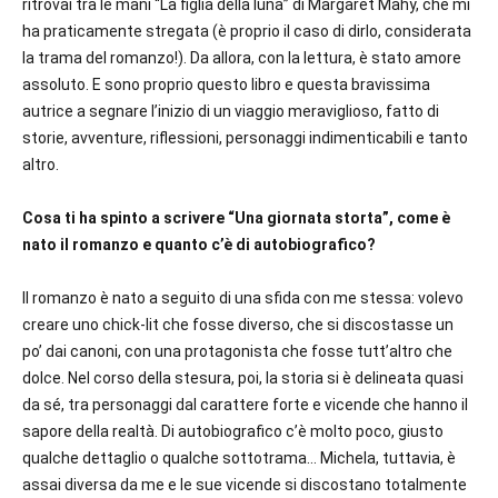
ritrovai tra le mani “La figlia della luna” di Margaret Mahy, che mi
ha praticamente stregata (è proprio il caso di dirlo, considerata
la trama del romanzo!). Da allora, con la lettura, è stato amore
assoluto. E sono proprio questo libro e questa bravissima
autrice a segnare l’inizio di un viaggio meraviglioso, fatto di
storie, avventure, riflessioni, personaggi indimenticabili e tanto
altro.
Cosa ti ha spinto a scrivere “Una giornata storta”, come è
nato il romanzo e quanto c’è di autobiografico?
Il romanzo è nato a seguito di una sfida con me stessa: volevo
creare uno chick-lit che fosse diverso, che si discostasse un
po’ dai canoni, con una protagonista che fosse tutt’altro che
dolce. Nel corso della stesura, poi, la storia si è delineata quasi
da sé, tra personaggi dal carattere forte e vicende che hanno il
sapore della realtà. Di autobiografico c’è molto poco, giusto
qualche dettaglio o qualche sottotrama… Michela, tuttavia, è
assai diversa da me e le sue vicende si discostano totalmente