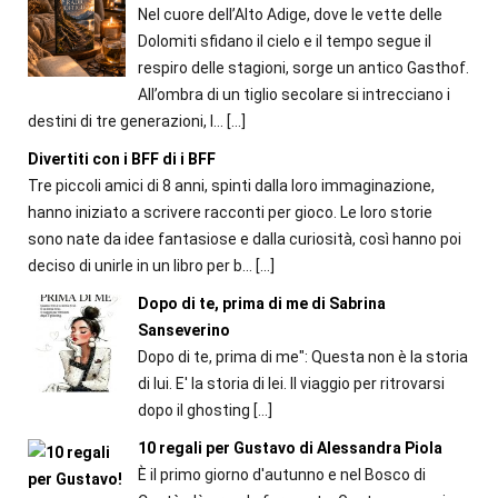
Nel cuore dell’Alto Adige, dove le vette delle
Dolomiti sfidano il cielo e il tempo segue il
respiro delle stagioni, sorge un antico Gasthof.
All’ombra di un tiglio secolare si intrecciano i
destini di tre generazioni, l...
[…]
Divertiti con i BFF di i BFF
Tre piccoli amici di 8 anni, spinti dalla loro immaginazione,
hanno iniziato a scrivere racconti per gioco. Le loro storie
sono nate da idee fantasiose e dalla curiosità, così hanno poi
deciso di unirle in un libro per b...
[…]
Dopo di te, prima di me di Sabrina
Sanseverino
Dopo di te, prima di me": Questa non è la storia
di lui. E' la storia di lei. Il viaggio per ritrovarsi
dopo il ghosting
[…]
10 regali per Gustavo di Alessandra Piola
È il primo giorno d'autunno e nel Bosco di