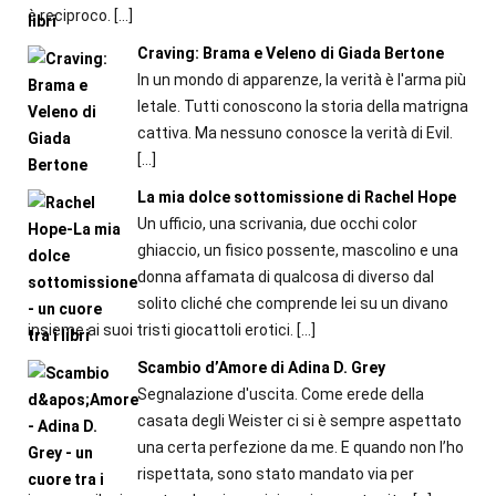
è reciproco.
[…]
Craving: Brama e Veleno di Giada Bertone
In un mondo di apparenze, la verità è l'arma più
letale. Tutti conoscono la storia della matrigna
cattiva. Ma nessuno conosce la verità di Evil.
[…]
La mia dolce sottomissione di Rachel Hope
Un ufficio, una scrivania, due occhi color
ghiaccio, un fisico possente, mascolino e una
donna affamata di qualcosa di diverso dal
solito cliché che comprende lei su un divano
insieme ai suoi tristi giocattoli erotici.
[…]
Scambio d’Amore di Adina D. Grey
Segnalazione d'uscita. Come erede della
casata degli Weister ci si è sempre aspettato
una certa perfezione da me. E quando non l’ho
rispettata, sono stato mandato via per