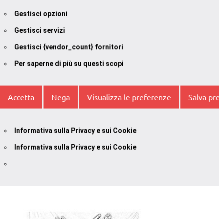
Gestisci opzioni
Gestisci servizi
Gestisci {vendor_count} fornitori
Per saperne di più su questi scopi
Accetta
Nega
Visualizza le preferenze
Salva pr
Informativa sulla Privacy e sui Cookie
Informativa sulla Privacy e sui Cookie
Vai
al
contenuto