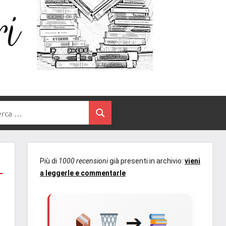
Un
blog
di
Cuore
romanzi
romance
e
Tra
non
rca
solo.
Cerca
I
Recensioni,
anteprime,
Libri
cover
Più di
1000 recensioni
già presenti in archivio:
vieni
reveal,
a leggerle e commentarle
prossime
uscite
editoriali
delle