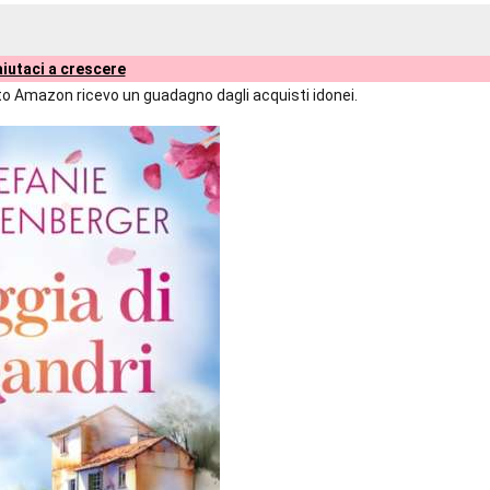
iutaci a crescere
liato Amazon ricevo un guadagno dagli acquisti idonei.