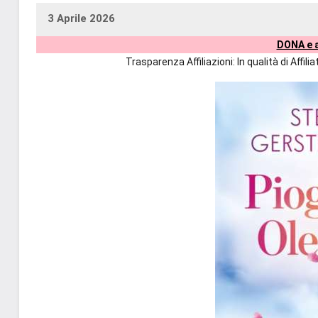
3 Aprile 2026
uctil_user
Nessun
DONA e a
commento
Trasparenza Affiliazioni: In qualità di Affi