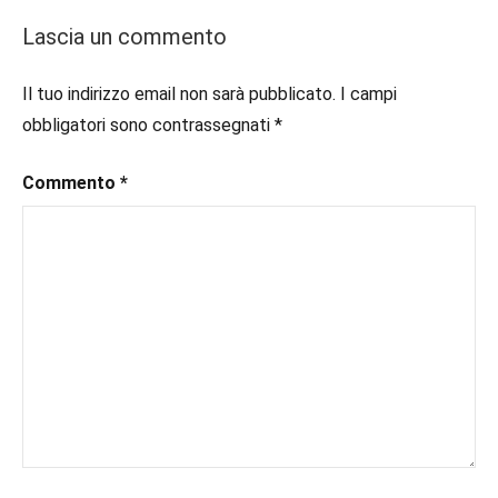
secondo
#ebook
,
Lascia un commento
piano
#inlibreria
,
#inspiration
,
Il tuo indirizzo email non sarà pubblicato.
I campi
#instalibri
,
obbligatori sono contrassegnati
*
#ioleggo
,
#italianblogger
,
#kindle
Commento
,
*
#leggerechepassione
,
#leggerelibri
,
#leggerepervivere
,
#leggeresempre
,
#leggo
,
#libri
,
#libriconsigli
,
#libriromance
,
#recensioni
,
#recensionilibri
,
#romance
,