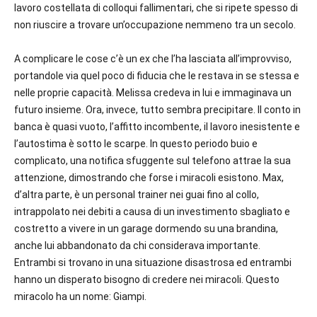
lavoro costellata di colloqui fallimentari, che si ripete spesso di
non riuscire a trovare un’occupazione nemmeno tra un secolo.
A complicare le cose c’è un ex che l’ha lasciata all’improvviso,
portandole via quel poco di fiducia che le restava in se stessa e
nelle proprie capacità. Melissa credeva in lui e immaginava un
futuro insieme. Ora, invece, tutto sembra precipitare. Il conto in
banca è quasi vuoto, l’affitto incombente, il lavoro inesistente e
l’autostima è sotto le scarpe. In questo periodo buio e
complicato, una notifica sfuggente sul telefono attrae la sua
attenzione, dimostrando che forse i miracoli esistono. Max,
d’altra parte, è un personal trainer nei guai fino al collo,
intrappolato nei debiti a causa di un investimento sbagliato e
costretto a vivere in un garage dormendo su una brandina,
anche lui abbandonato da chi considerava importante.
Entrambi si trovano in una situazione disastrosa ed entrambi
hanno un disperato bisogno di credere nei miracoli. Questo
miracolo ha un nome: Giampi.