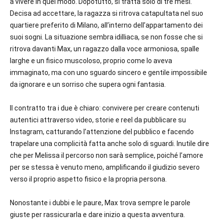
a vivere in quel modo. Dopotutto, si tratta solo di tre mesi.
Decisa ad accettare, la ragazza si ritrova catapultata nel suo
quartiere preferito di Milano, all’interno dell’appartamento dei
suoi sogni. La situazione sembra idilliaca, se non fosse che si
ritrova davanti Max, un ragazzo dalla voce armoniosa, spalle
larghe e un fisico muscoloso, proprio come lo aveva
immaginato, ma con uno sguardo sincero e gentile impossibile
da ignorare e un sorriso che supera ogni fantasia.
Il contratto tra i due è chiaro: convivere per creare contenuti
autentici attraverso video, storie e reel da pubblicare su
Instagram, catturando l’attenzione del pubblico e facendo
trapelare una complicità fatta anche solo di sguardi. Inutile dire
che per Melissa il percorso non sarà semplice, poiché l’amore
per se stessa è venuto meno, amplificando il giudizio severo
verso il proprio aspetto fisico e la propria persona.
Nonostante i dubbi e le paure, Max trova sempre le parole
giuste per rassicurarla e dare inizio a questa avventura.