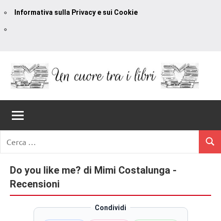
Informativa sulla Privacy e sui Cookie
Vai
al
contenuto
Un
blog
di
Cuore
romanzi
romance
Tra
Ricerca
e
Cerc
per:
I
non
solo.
Do you like me? di Mimi Costalunga -
Libri
Recensioni,
Recensioni
anteprime,
cover
Condividi
reveal,