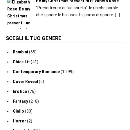
Be my Christmas present di Elizabeth Rose
“Prenditi cura di tua sorella”: le uniche parole
che il padre le ha lasciato, prima di sparire.
[…]
SCEGLI IL TUO GENERE
Bambini
(65)
Chick Lit
(41)
Contemporary Romance
(1.299)
Cover Reveal
(5)
Erotico
(76)
Fantasy
(218)
Giallo
(33)
Horror
(2)