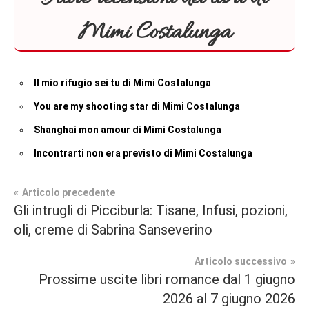
Mimi Costalunga
Il mio rifugio sei tu di Mimi Costalunga
You are my shooting star di Mimi Costalunga
Shanghai mon amour di Mimi Costalunga
Incontrarti non era previsto di Mimi Costalunga
Navigazione
Articolo precedente
Tag
Gli intrugli di Picciburla: Tisane, Infusi, pozioni,
Recensioni
#blog
,
articoli
oli, creme di Sabrina Sanseverino
#blogger
,
Contemporary
#bloggerlife
,
Articolo successivo
Romance
#book
,
Prossime uscite libri romance dal 1 giugno
#booklover
,
2026 al 7 giugno 2026
In
#consigliodilettura
,