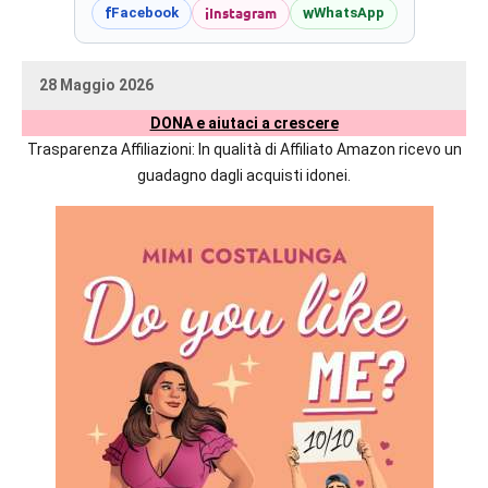
prossime
i
Instagram
f
w
Facebook
WhatsApp
uscite
editoriali
28 Maggio 2026
delle
uctil_user
Nessun
maggiori
DONA e aiutaci a crescere
commento
autrici
Trasparenza Affiliazioni: In qualità di Affiliato Amazon ricevo un
italiane
guadagno dagli acquisti idonei.
e
straniere.