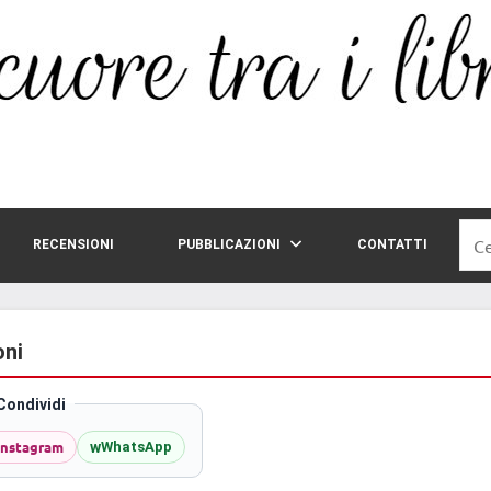
Rice
RECENSIONI
PUBBLICAZIONI
CONTATTI
per:
oni
Condividi
Instagram
w
WhatsApp