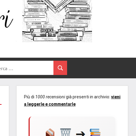
Un
blog
di
Cuore
romanzi
romance
e
Tra
non
rca
solo.
Cerca
I
Recensioni,
anteprime,
Libri
cover
Più di
1000 recensioni
già presenti in archivio:
vieni
reveal,
a leggerle e commentarle
prossime
uscite
editoriali
delle