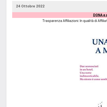
24 Ottobre 2022
uctil_user
Nessun
DONA e a
commento
Trasparenza Affiliazioni: In qualità di Affi