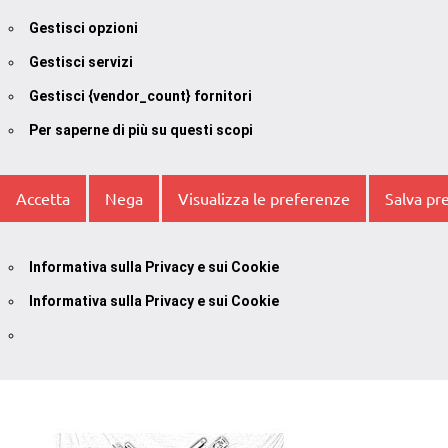
Gestisci opzioni
Gestisci servizi
Gestisci {vendor_count} fornitori
Per saperne di più su questi scopi
Accetta
Nega
Visualizza le preferenze
Salva pr
Informativa sulla Privacy e sui Cookie
Informativa sulla Privacy e sui Cookie
Vai
al
contenuto