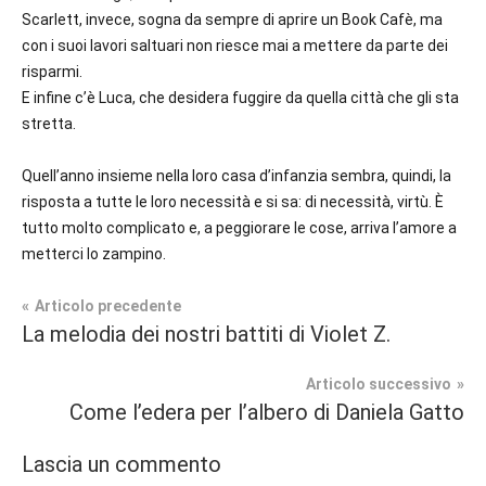
Scarlett, invece, sogna da sempre di aprire un Book Cafè, ma
con i suoi lavori saltuari non riesce mai a mettere da parte dei
risparmi.
E infine c’è Luca, che desidera fuggire da quella città che gli sta
stretta.
Quell’anno insieme nella loro casa d’infanzia sembra, quindi, la
risposta a tutte le loro necessità e si sa: di necessità, virtù. È
tutto molto complicato e, a peggiorare le cose, arriva l’amore a
metterci lo zampino.
Navigazione
Articolo precedente
Tag
La melodia dei nostri battiti di Violet Z.
Narrativa
#blog
,
articoli
#blogger
,
Articolo successivo
Prossime
#bloggerlife
,
Come l’edera per l’albero di Daniela Gatto
Uscite
#book
,
#booklover
,
Lascia un commento
#consigliodilettura
,