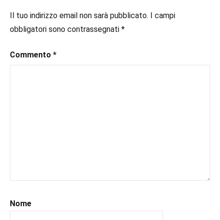
#ebook
,
Il tuo indirizzo email non sarà pubblicato.
I campi
#inlibreria
,
obbligatori sono contrassegnati
*
#inspiration
,
#instalibri
,
Commento
*
#ioleggo
,
#italianblogger
,
#kindle
,
#leggerechepassione
,
#leggerelibri
,
#leggerepervivere
,
#leggeresempre
,
#leggo
,
#libri
,
#libriconsigli
,
#prossimeuscite
,
#prossimeuscitelibri
,
#uncuoretrailibri
Nome