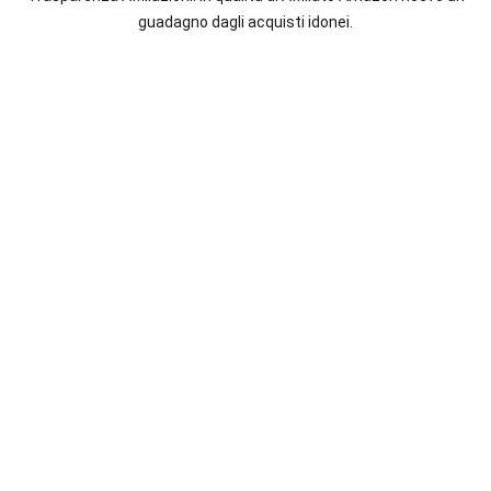
italiane
guadagno dagli acquisti idonei.
e
straniere.