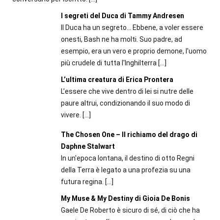
I segreti del Duca di Tammy Andresen
Il Duca ha un segreto... Ebbene, a voler essere
onesti, Bash ne ha molti. Suo padre, ad
esempio, era un vero e proprio demone, l'uomo
più crudele di tutta l'Inghilterra
[…]
L’ultima creatura di Erica Prontera
L’essere che vive dentro di lei si nutre delle
paure altrui, condizionando il suo modo di
vivere.
[…]
The Chosen One – Il richiamo del drago di
Daphne Stalwart
In un'epoca lontana, il destino di otto Regni
della Terra è legato a una profezia su una
futura regina.
[…]
My Muse & My Destiny di Gioia De Bonis
Gaele De Roberto è sicuro di sé, di ciò che ha