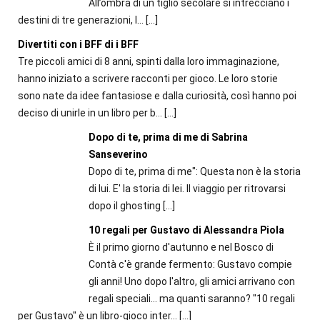
All’ombra di un tiglio secolare si intrecciano i
destini di tre generazioni, l...
[…]
Divertiti con i BFF di i BFF
Tre piccoli amici di 8 anni, spinti dalla loro immaginazione,
hanno iniziato a scrivere racconti per gioco. Le loro storie
sono nate da idee fantasiose e dalla curiosità, così hanno poi
deciso di unirle in un libro per b...
[…]
Dopo di te, prima di me di Sabrina
Sanseverino
Dopo di te, prima di me": Questa non è la storia
di lui. E' la storia di lei. Il viaggio per ritrovarsi
dopo il ghosting
[…]
10 regali per Gustavo di Alessandra Piola
È il primo giorno d'autunno e nel Bosco di
Contà c'è grande fermento: Gustavo compie
gli anni! Uno dopo l'altro, gli amici arrivano con
regali speciali... ma quanti saranno? "10 regali
per Gustavo" è un libro-gioco inter...
[…]