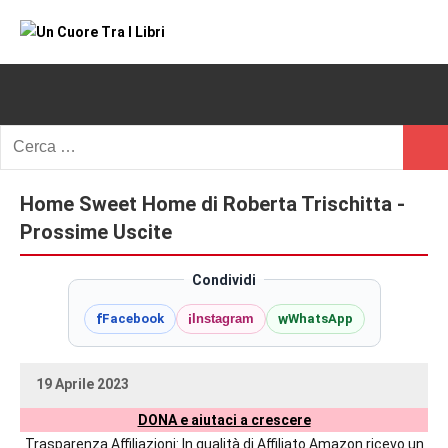
Vai
al
Un
blog
contenuto
di
Cuore
romanzi
romance
Tra
Ricerca
e
Cerc
per:
I
non
solo.
Home Sweet Home di Roberta Trischitta -
Libri
Recensioni,
Prossime Uscite
anteprime,
cover
Condividi
reveal,
f
i
w
Facebook
Instagram
WhatsApp
prossime
uscite
editoriali
19 Aprile 2023
delle
uctil_user
Nessun
maggiori
DONA e aiutaci a crescere
commento
autrici
Trasparenza Affiliazioni: In qualità di Affiliato Amazon ricevo un