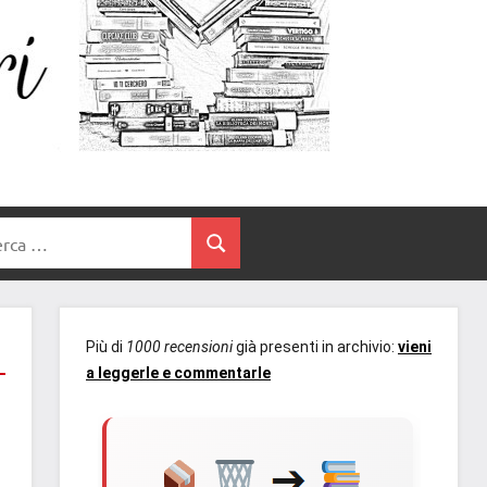
Un
blog
di
Cuore
romanzi
romance
e
Tra
non
rca
solo.
Cerca
I
Recensioni,
anteprime,
Libri
cover
Più di
1000 recensioni
già presenti in archivio:
vieni
reveal,
a leggerle e commentarle
prossime
uscite
editoriali
delle