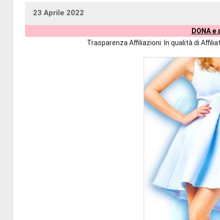
23 Aprile 2022
uctil_user
Nessun
DONA e a
commento
Trasparenza Affiliazioni: In qualità di Affi