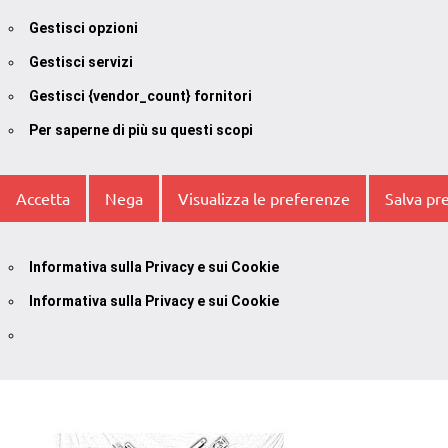
Gestisci opzioni
Gestisci servizi
Gestisci {vendor_count} fornitori
Per saperne di più su questi scopi
Accetta
Nega
Visualizza le preferenze
Salva pr
Informativa sulla Privacy e sui Cookie
Informativa sulla Privacy e sui Cookie
Vai
al
contenuto