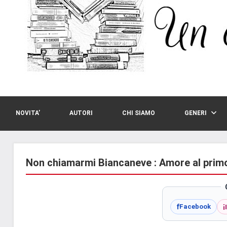
NOVITA’
AUTORI
CHI SIAMO
GENERI
Non chiamarmi Biancaneve : Amore al prim
i
f
Facebook