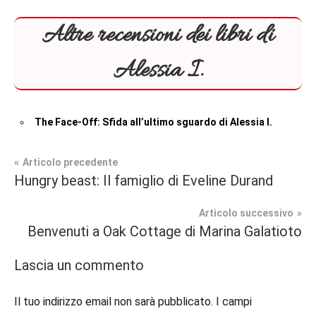
Altre recensioni dei libri di
Alessia I.
The Face-Off: Sfida all’ultimo sguardo di Alessia I.
Navigazione
Articolo precedente
Tag
Hungry beast: Il famiglio di Eveline Durand
Contemporary
#blog
,
articoli
Romance
#blogger
,
Articolo successivo
#bloggerlife
,
Benvenuti a Oak Cottage di Marina Galatioto
Prossime
#book
,
Uscite
#booklover
,
Lascia un commento
#consigliodilettura
,
#ebook
,
Il tuo indirizzo email non sarà pubblicato.
I campi
#inlibreria
,