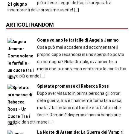
più attese. Leggi i dettagli e preparati a
innamorarti delle prossime uscite!
[…]
ARTICOLI RANDOM
Come volano le farfalle di Angela Jemmo
Cosa può mai accadere ad accontentare il
proprio capo recandosi in uno sperduto posto
di montagna? Nulla di male, ovviamente, a
meno che tu non venga confrontato con la tua
paura più grande
[…]
Spietate promesse di Rebecca Ross
Dopo aver vissuto in prima persona gli orrori
della guerra, Iris è finalmente tornata a casa,
ma la vita lontano dal fronte è tutt’altro che
facile: Roman è disperso e non si hanno sue
notizie da settimane
[…]
La Notte di Artemide: La Guerra dei Vampiri