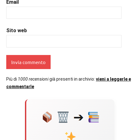
#uncuoretrailibri
Email
Sito web
Più di
1000 recensioni
già presenti in archivio:
vieni a leggerle e
commentarle