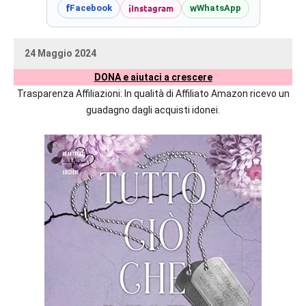
prossime
i
Instagram
f
w
Facebook
WhatsApp
uscite
editoriali
24 Maggio 2024
delle
uctil_user
Nessun
maggiori
DONA e aiutaci a crescere
commento
autrici
Trasparenza Affiliazioni: In qualità di Affiliato Amazon ricevo un
italiane
guadagno dagli acquisti idonei.
e
straniere.