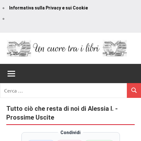
Informativa sulla Privacy e sui Cookie
Vai
al
contenuto
Un
blog
di
Cuore
romanzi
romance
Tra
Ricerca
e
Cerc
per:
I
non
solo.
Tutto ciò che resta di noi di Alessia I. -
Libri
Recensioni,
Prossime Uscite
anteprime,
cover
Condividi
reveal,