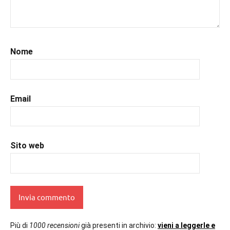
#libriconsigli
,
#prossimeuscite
,
#prossimeuscitelibri
,
#uncuoretrailibri
Nome
Email
Sito web
Più di
1000 recensioni
già presenti in archivio:
vieni a leggerle e