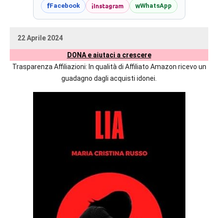
prossime
i
Instagram
f
w
Facebook
WhatsApp
uscite
editoriali
22 Aprile 2024
delle
uctil_user
Nessun
maggiori
DONA e aiutaci a crescere
commento
autrici
Trasparenza Affiliazioni: In qualità di Affiliato Amazon ricevo un
italiane
guadagno dagli acquisti idonei.
e
straniere.