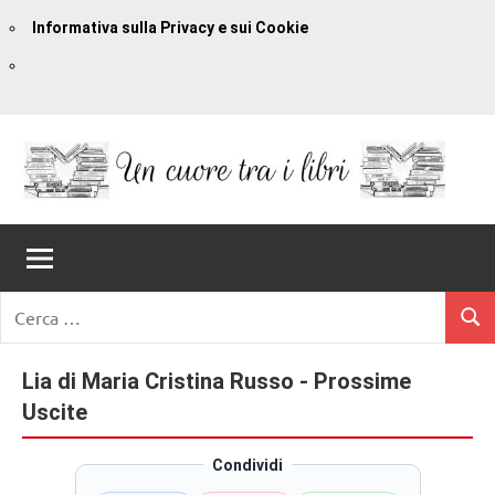
Informativa sulla Privacy e sui Cookie
Vai
al
contenuto
Un
blog
di
Cuore
romanzi
romance
Tra
Ricerca
e
Cerc
per:
I
non
solo.
Lia di Maria Cristina Russo - Prossime
Libri
Recensioni,
Uscite
anteprime,
cover
Condividi
reveal,