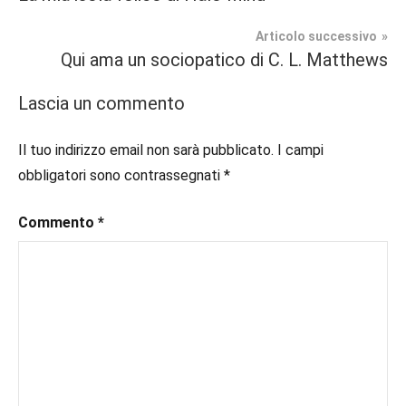
#blog
,
articoli
Uscite
#blogger
,
Articolo successivo
#bloggerlife
,
Qui ama un sociopatico di C. L. Matthews
Narrativa
#book
,
#booklover
,
Lascia un commento
#consigliodilettura
,
#ebook
,
Il tuo indirizzo email non sarà pubblicato.
I campi
#inlibreria
,
obbligatori sono contrassegnati
*
#inspiration
,
#instalibri
,
Commento
*
#ioleggo
,
#italianblogger
,
#kindle
,
#leggerechepassione
,
#leggerelibri
,
#leggerepervivere
,
#leggeresempre
,
#leggo
,
#libri
,