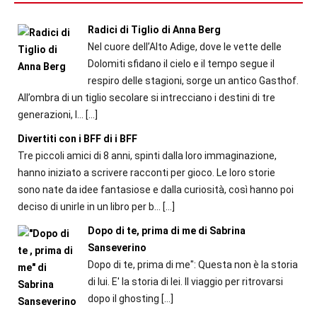
Radici di Tiglio di Anna Berg
Nel cuore dell’Alto Adige, dove le vette delle
Dolomiti sfidano il cielo e il tempo segue il
respiro delle stagioni, sorge un antico Gasthof.
All’ombra di un tiglio secolare si intrecciano i destini di tre
generazioni, l...
[…]
Divertiti con i BFF di i BFF
Tre piccoli amici di 8 anni, spinti dalla loro immaginazione,
hanno iniziato a scrivere racconti per gioco. Le loro storie
sono nate da idee fantasiose e dalla curiosità, così hanno poi
deciso di unirle in un libro per b...
[…]
Dopo di te, prima di me di Sabrina
Sanseverino
Dopo di te, prima di me": Questa non è la storia
di lui. E' la storia di lei. Il viaggio per ritrovarsi
dopo il ghosting
[…]