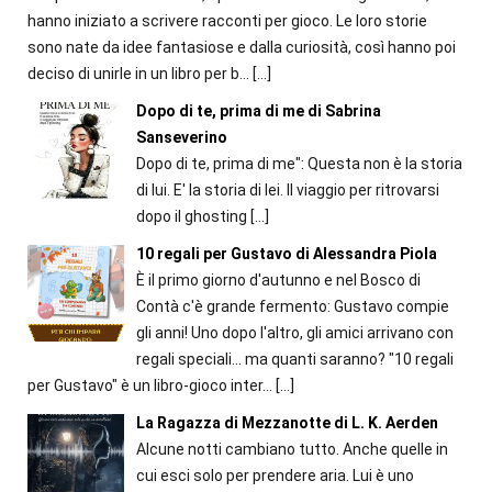
hanno iniziato a scrivere racconti per gioco. Le loro storie
sono nate da idee fantasiose e dalla curiosità, così hanno poi
deciso di unirle in un libro per b...
[…]
Dopo di te, prima di me di Sabrina
Sanseverino
Dopo di te, prima di me": Questa non è la storia
di lui. E' la storia di lei. Il viaggio per ritrovarsi
dopo il ghosting
[…]
10 regali per Gustavo di Alessandra Piola
È il primo giorno d'autunno e nel Bosco di
Contà c'è grande fermento: Gustavo compie
gli anni! Uno dopo l'altro, gli amici arrivano con
regali speciali... ma quanti saranno? "10 regali
per Gustavo" è un libro-gioco inter...
[…]
La Ragazza di Mezzanotte di L. K. Aerden
Alcune notti cambiano tutto. Anche quelle in
cui esci solo per prendere aria. Lui è uno