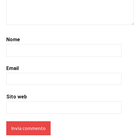
#libriconsigli
,
#libriromance
,
#prossimeuscite
,
#prossimeuscitelibri
,
#romance
,
Nome
#romantic
,
#romanzorosa
,
#uncuoretrailibri
Email
Sito web