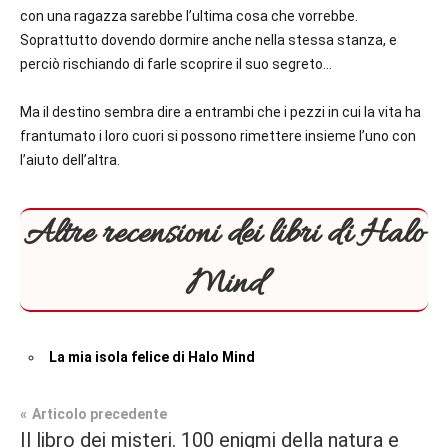
con una ragazza sarebbe l’ultima cosa che vorrebbe.
Soprattutto dovendo dormire anche nella stessa stanza, e
perciò rischiando di farle scoprire il suo segreto…
Ma il destino sembra dire a entrambi che i pezzi in cui la vita ha
frantumato i loro cuori si possono rimettere insieme l’uno con
l’aiuto dell’altra.
Altre recensioni dei libri di Halo
Mind
La mia isola felice di Halo Mind
Navigazione
Articolo precedente
Tag
Il libro dei misteri. 100 enigmi della natura e
Contemporary