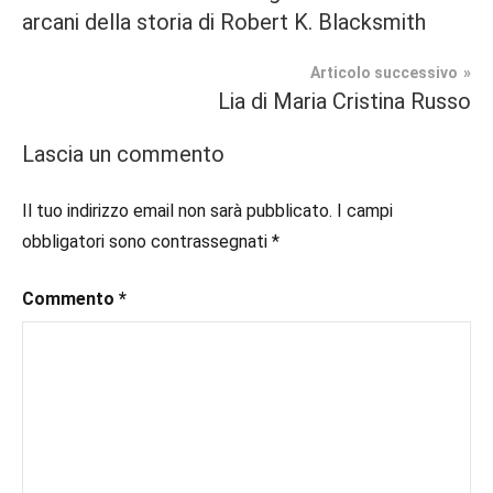
#blog
,
articoli
arcani della storia di Robert K. Blacksmith
Romance
#blogger
,
#bloggerlife
,
Articolo successivo
Prossime
#book
,
Lia di Maria Cristina Russo
Uscite
#booklover
,
#consigliodilettura
,
Lascia un commento
#ebook
,
#inlibreria
,
Il tuo indirizzo email non sarà pubblicato.
I campi
#inspiration
,
obbligatori sono contrassegnati
*
#instalibri
,
#ioleggo
,
Commento
*
#italianblogger
,
#kindle
,
#leggerechepassione
,
#leggerelibri
,
#leggerepervivere
,
#leggeresempre
,
#leggo
,
#libri
,