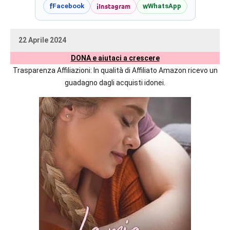
prossime
i
Instagram
f
w
Facebook
WhatsApp
uscite
editoriali
22 Aprile 2024
delle
uctil_user
Nessun
maggiori
DONA e aiutaci a crescere
commento
autrici
Trasparenza Affiliazioni: In qualità di Affiliato Amazon ricevo un
italiane
guadagno dagli acquisti idonei.
e
straniere.