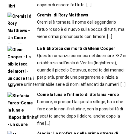
capisci di essere fottuto.
[…]
Cremisi di Rory Matthews
Cremisi è tornata. Il nome del leggendario
fatuo rosso è di nuovo sulla bocca di tutti, ma
viene ormai pronunciato con timore.
[…]
La Biblioteca dei morti di Glenn Cooper
Questo romanzo comincia nel dicembre 782 in
un’abbazia sull’isola di Vectis (Inghilterra),
quando il piccolo Octavus, accolto dai monaci
per pietà, prende una pergamena e inizia a
scrivere un’interminabile serie di nomi affiancati da numeri.
[…]
Come la luna e l’infinito di Stefania Furco
L’amore, ci prospetta questa silloge, ha a che
fare con la non-finitudine, con la possibilità di
riscatto anche dopo il dolore, anche dopo la
fine
[…]
Aradia : La profezia della prima strega di