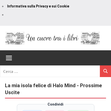
Informativa sulla Privacy e sui Cookie
Vai
al
contenuto
Un
blog
di
Cuore
romanzi
romance
Tra
Ricerca
e
Cerc
per:
I
non
solo.
La mia isola felice di Halo Mind - Prossime
Libri
Recensioni,
Uscite
anteprime,
cover
Condividi
reveal,