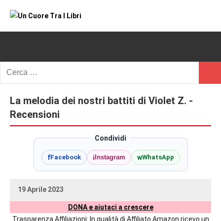
Vai
al
Un
blog
contenuto
di
Cuore
romanzi
romance
Tra
Ricerca
e
Cerc
per:
I
non
solo.
La melodia dei nostri battiti di Violet Z. -
Libri
Recensioni,
Recensioni
anteprime,
cover
Condividi
reveal,
f
i
w
Facebook
Instagram
WhatsApp
prossime
uscite
editoriali
19 Aprile 2023
delle
uctil_user
Nessun
maggiori
DONA e aiutaci a crescere
commento
autrici
Trasparenza Affiliazioni: In qualità di Affiliato Amazon ricevo un