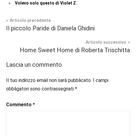
Volevo solo questo di Violet Z.
Navigazione
Articolo precedente
Tag
Il piccolo Paride di Daniela Ghidini
Contemporary
#blog
,
articoli
Romance
#blogger
,
Articolo successivo
#bloggerlife
,
Home Sweet Home di Roberta Trischitta
In
#book
,
secondo
#booklover
,
Lascia un commento
piano
#consigliodilettura
,
#ebook
,
Il tuo indirizzo email non sarà pubblicato.
I campi
Recensioni
#inlibreria
,
obbligatori sono contrassegnati
*
#inspiration
,
#instalibri
,
Commento
*
#ioleggo
,
#italianblogger
,
#kindle
,
#leggerechepassione
,
#leggerelibri
,