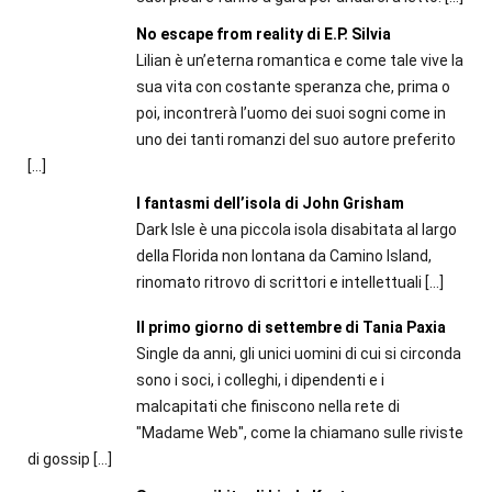
No escape from reality di E.P. Silvia
Lilian è un’eterna romantica e come tale vive la
sua vita con costante speranza che, prima o
poi, incontrerà l’uomo dei suoi sogni come in
uno dei tanti romanzi del suo autore preferito
[…]
I fantasmi dell’isola di John Grisham
Dark Isle è una piccola isola disabitata al largo
della Florida non lontana da Camino Island,
rinomato ritrovo di scrittori e intellettuali
[…]
Il primo giorno di settembre di Tania Paxia
Single da anni, gli unici uomini di cui si circonda
sono i soci, i colleghi, i dipendenti e i
malcapitati che finiscono nella rete di
"Madame Web", come la chiamano sulle riviste
di gossip
[…]