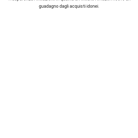
italiane
guadagno dagli acquisti idonei.
e
straniere.