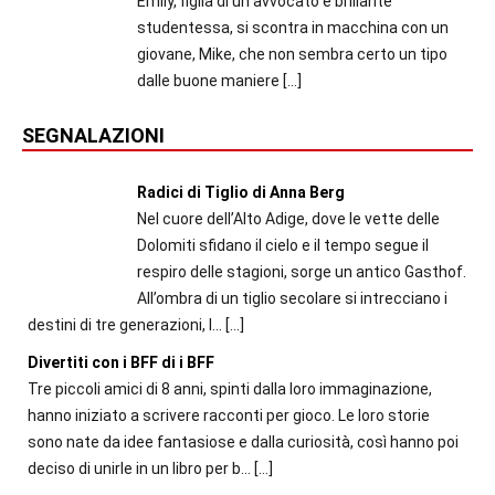
Emily, figlia di un avvocato e brillante
studentessa, si scontra in macchina con un
giovane, Mike, che non sembra certo un tipo
dalle buone maniere
[…]
SEGNALAZIONI
Radici di Tiglio di Anna Berg
Nel cuore dell’Alto Adige, dove le vette delle
Dolomiti sfidano il cielo e il tempo segue il
respiro delle stagioni, sorge un antico Gasthof.
All’ombra di un tiglio secolare si intrecciano i
destini di tre generazioni, l...
[…]
Divertiti con i BFF di i BFF
Tre piccoli amici di 8 anni, spinti dalla loro immaginazione,
hanno iniziato a scrivere racconti per gioco. Le loro storie
sono nate da idee fantasiose e dalla curiosità, così hanno poi
deciso di unirle in un libro per b...
[…]