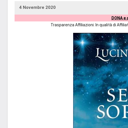
4 Novembre 2020
uctil_user
Nessun
DONA e a
commento
Trasparenza Affiliazioni: In qualità di Affi