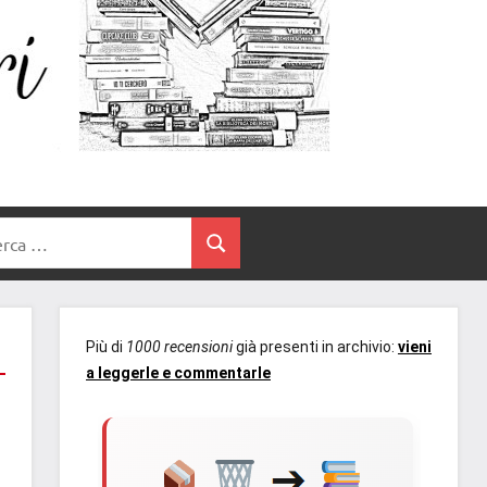
Un
blog
di
Cuore
romanzi
romance
e
Tra
non
rca
solo.
Cerca
I
Recensioni,
anteprime,
Libri
cover
Più di
1000 recensioni
già presenti in archivio:
vieni
reveal,
a leggerle e commentarle
prossime
uscite
editoriali
delle