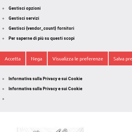
Gestisci opzioni
Gestisci servizi
Gestisci {vendor_count} fornitori
Per saperne di più su questi scopi
Accetta
Nega
Visualizza le preferenze
Salva pr
Informativa sulla Privacy e sui Cookie
Informativa sulla Privacy e sui Cookie
Vai
al
contenuto