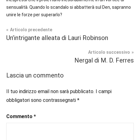
sensualità. Quando lo scandalo si abbatterà sul
Den
, sapranno
unire le forze per superarlo?
Navigazione
Articolo precedente
Tag
Un’intrigante alleata di Lauri Robinson
Contemporary
#blog
,
articoli
Romance
#blogger
,
Articolo successivo
#bloggerlife
,
Nergal di M. D. Ferres
Prossime
#book
,
Uscite
#booklover
,
Lascia un commento
#consigliodilettura
,
#ebook
,
Il tuo indirizzo email non sarà pubblicato.
I campi
#inlibreria
,
obbligatori sono contrassegnati
*
#inspiration
,
#instalibri
,
Commento
*
#ioleggo
,
#italianblogger
,
#kindle
,