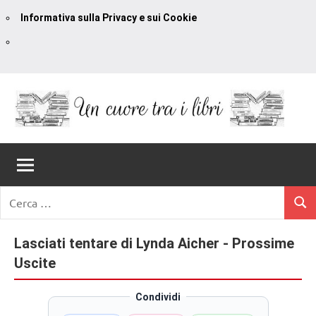
Informativa sulla Privacy e sui Cookie
Vai
al
contenuto
Un
blog
di
Cuore
romanzi
romance
Tra
Ricerca
e
Cerc
per:
I
non
solo.
Lasciati tentare di Lynda Aicher - Prossime
Libri
Recensioni,
Uscite
anteprime,
cover
Condividi
reveal,