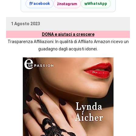
prossime
i
Instagram
f
w
Facebook
WhatsApp
uscite
editoriali
1 Agosto 2023
delle
uctil_user
Nessun
maggiori
DONA e aiutaci a crescere
commento
autrici
Trasparenza Affiliazioni: In qualità di Affiliato Amazon ricevo un
italiane
guadagno dagli acquisti idonei.
e
straniere.