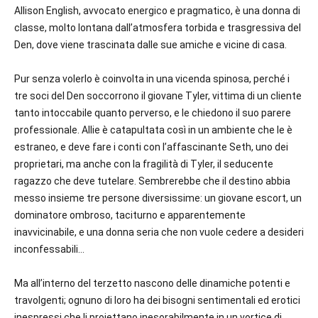
Allison English, avvocato energico e pragmatico, è una donna di
classe, molto lontana dall’atmosfera torbida e trasgressiva del
Den
, dove viene trascinata dalle sue amiche e vicine di casa.
Pur senza volerlo è coinvolta in una vicenda spinosa, perché i
tre soci del
Den
soccorrono il giovane Tyler, vittima di un cliente
tanto intoccabile quanto perverso, e le chiedono il suo parere
professionale. Allie è catapultata così in un ambiente che le è
estraneo, e deve fare i conti con l’affascinante Seth, uno dei
proprietari, ma anche con la fragilità di Tyler, il seducente
ragazzo che deve tutelare. Sembrerebbe che il destino abbia
messo insieme tre persone diversissime: un giovane escort, un
dominatore ombroso, taciturno e apparentemente
inavvicinabile, e una donna seria che non vuole cedere a desideri
inconfessabili…
Ma all’interno del terzetto nascono delle dinamiche potenti e
travolgenti; ognuno di loro ha dei bisogni sentimentali ed erotici
inespressi che li proiettano inesorabilmente in un vortice di