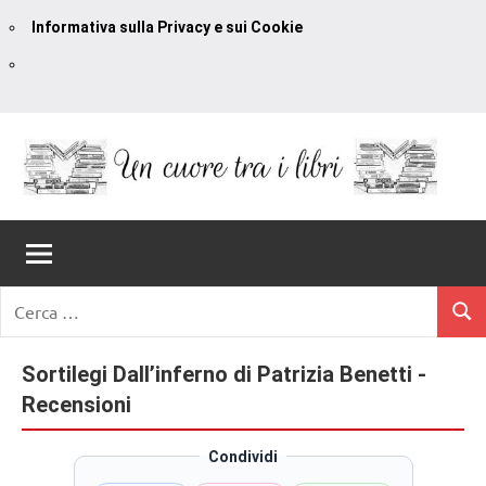
Informativa sulla Privacy e sui Cookie
Vai
al
contenuto
Un
blog
di
Cuore
romanzi
romance
Tra
Ricerca
e
Cerc
per:
I
non
solo.
Sortilegi Dall’inferno di Patrizia Benetti -
Libri
Recensioni,
Recensioni
anteprime,
cover
Condividi
reveal,