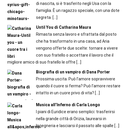
di nascita, si è trasferito negli Usa con la
famiglia. È un ragazzo speciale, con una dote
segreta.
[…]
Until You di Catharina Maura
Rimasta senza lavoro e sfrattata dal posto
che ha trasformato in una casa, ad Aria
vengono offerte due scelte: tornare a vivere
con suo fratello o accettare il lavoro che il
migliore amico di suo fratello le offre
[…]
Biografia di un vampiro di Dana Porter
Prossima uscita. Può l’amore sopravvivere
quando il cuore si ferma? Può l’amore restare
intatto in un cuore privo di vita?
[…]
Musica all’Inferno di Carla Longo
I piani di Euridice erano semplici: trasferirsi
nella grande città di Orizia, laurearsi in
Ingegneria e lasciarsi il passato alle spalle
[…]