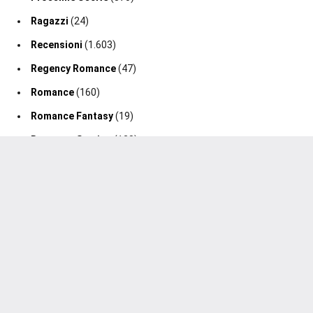
Ragazzi
(24)
Recensioni
(1.603)
Regency Romance
(47)
Romance
(160)
Romance Fantasy
(19)
Romance Storico
(128)
Romance Suspense
(64)
Segnalazione Uscita
(0)
Segnalazioni
(188)
Sport Romance
(98)
Thriller
(75)
2020-2026 Un Cuore Tra I Libri ®. Tutti i diritti sono riservati.