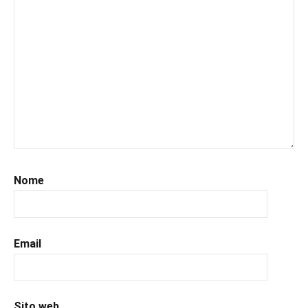
#kindle
,
#leggerechepassione
,
#leggerelibri
,
#leggerepervivere
,
#leggeresempre
,
#leggo
,
#libri
,
#libriconsigli
,
#recensioni
,
#recensionilibri
,
#uncuoretrailibri
Nome
Email
Sito web