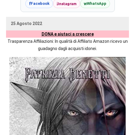
prossime
i
Instagram
f
w
Facebook
WhatsApp
uscite
editoriali
25 Agosto 2022
delle
uctil_user
Nessun
maggiori
DONA e aiutaci a crescere
commento
autrici
Trasparenza Affiliazioni: In qualità di Affiliato Amazon ricevo un
italiane
guadagno dagli acquisti idonei.
e
straniere.