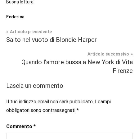
Buona lettura
Federica
Navigazione
Articolo precedente
Tag
Salto nel vuoto di Blondie Harper
Fantasy
#blog
,
articoli
#blogger
,
Articolo successivo
In
#bloggerlife
,
Quando l’amore bussa a New York di Vita
secondo
#book
,
Firenze
piano
#booklover
,
#consigliodilettura
,
Lascia un commento
Recensioni
#ebook
,
#fantasy
,
Il tuo indirizzo email non sarà pubblicato.
I campi
#inlibreria
,
obbligatori sono contrassegnati
*
#inspiration
,
#instalibri
,
Commento
*
#ioleggo
,
#italianblogger
,