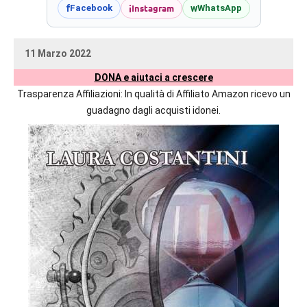
prossime
i
Instagram
f
w
Facebook
WhatsApp
uscite
editoriali
11 Marzo 2022
delle
uctil_user
Nessun
maggiori
DONA e aiutaci a crescere
commento
autrici
Trasparenza Affiliazioni: In qualità di Affiliato Amazon ricevo un
italiane
guadagno dagli acquisti idonei.
e
straniere.