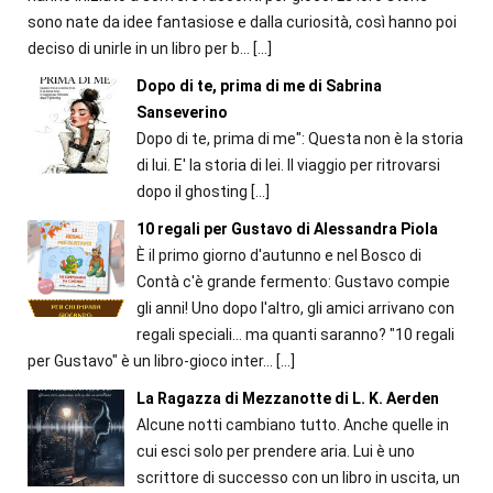
sono nate da idee fantasiose e dalla curiosità, così hanno poi
deciso di unirle in un libro per b...
[…]
Dopo di te, prima di me di Sabrina
Sanseverino
Dopo di te, prima di me": Questa non è la storia
di lui. E' la storia di lei. Il viaggio per ritrovarsi
dopo il ghosting
[…]
10 regali per Gustavo di Alessandra Piola
È il primo giorno d'autunno e nel Bosco di
Contà c'è grande fermento: Gustavo compie
gli anni! Uno dopo l'altro, gli amici arrivano con
regali speciali... ma quanti saranno? "10 regali
per Gustavo" è un libro-gioco inter...
[…]
La Ragazza di Mezzanotte di L. K. Aerden
Alcune notti cambiano tutto. Anche quelle in
cui esci solo per prendere aria. Lui è uno
scrittore di successo con un libro in uscita, un