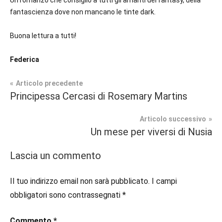
Un romanzo che consiglio a tutti gli amanti del fantasy, della
fantascienza dove non mancano le tinte dark.
Buona lettura a tutti!
Federica
Navigazione
Articolo precedente
Tag
Principessa Cercasi di Rosemary Martins
Fantasy
#blog
,
articoli
#blogger
,
Articolo successivo
Recensioni
#bloggerlife
,
Un mese per viversi di Nusia
#book
,
#booklover
,
Lascia un commento
#consigliodilettura
,
#ebook
,
Il tuo indirizzo email non sarà pubblicato.
I campi
#fantasy
,
obbligatori sono contrassegnati
*
#inlibreria
,
#instalibri
,
Commento
*