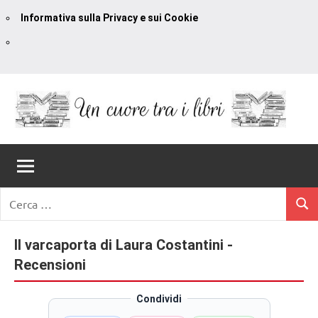
Informativa sulla Privacy e sui Cookie
Vai
al
contenuto
Un
blog
di
Cuore
romanzi
romance
Tra
Ricerca
e
Cerc
per:
I
non
solo.
Il varcaporta di Laura Costantini -
Libri
Recensioni,
Recensioni
anteprime,
cover
Condividi
reveal,