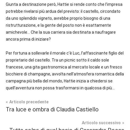
Giunta a destinazione però, Hattie si rende conto che l’impresa
potrebbe rivelarsi più ardua del previsto: il castello, circondato
da uno splendido vigneto, avrebbe proprio bisogno di una
ristrutturazione, e la gente del posto non è esattamente
amichevole… Che la sua carriera sia destinata a naufragare
ancora prima di iniziare?
Per fortuna a sollevarle il morale c’è Luc, l’affascinante figlio del
proprietario del castello. Tra un picnic sotto il caldo sole
francese, una gita gastronomica al mercato locale e un fresco
bicchiere di champagne, avvolta nell’atmosfera romantica della
campagna più bella del mondo, Hattie inizia a chiedersi se
quell’avventura non possa trasformarsi in qualcosa di più…
Navigazione
Articolo precedente
Tag
Tra luce e ombra di Claudia Castiello
Contemporary
#blog
,
articoli
Romance
#blogger
,
Articolo successivo
#bloggerlife
,