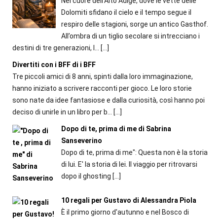
Nel cuore dell’Alto Adige, dove le vette delle
Dolomiti sfidano il cielo e il tempo segue il
respiro delle stagioni, sorge un antico Gasthof.
All’ombra di un tiglio secolare si intrecciano i
destini di tre generazioni, l...
[…]
Divertiti con i BFF di i BFF
Tre piccoli amici di 8 anni, spinti dalla loro immaginazione,
hanno iniziato a scrivere racconti per gioco. Le loro storie
sono nate da idee fantasiose e dalla curiosità, così hanno poi
deciso di unirle in un libro per b...
[…]
Dopo di te, prima di me di Sabrina
Sanseverino
Dopo di te, prima di me": Questa non è la storia
di lui. E' la storia di lei. Il viaggio per ritrovarsi
dopo il ghosting
[…]
10 regali per Gustavo di Alessandra Piola
È il primo giorno d'autunno e nel Bosco di