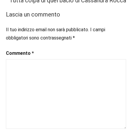
Tutta colpa di quel bacio di Cassandra Rocca
Prossime
#book
,
Uscite
#booklover
,
Lascia un commento
#consigliodilettura
,
#ebook
,
Il tuo indirizzo email non sarà pubblicato.
I campi
#inlibreria
,
obbligatori sono contrassegnati
*
#inspiration
,
#instalibri
,
Commento
*
#ioleggo
,
#italianblogger
,
#kindle
,
#leggerechepassione
,
#leggerelibri
,
#leggerepervivere
,
#leggeresempre
,
#leggo
,
#libri
,
#libriconsigli
,
#libriromance
,