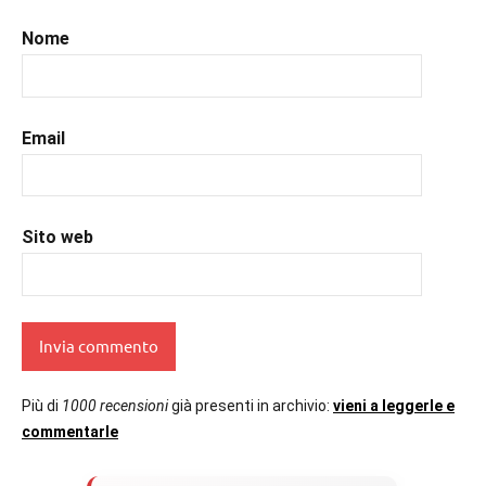
#prossimeuscite
,
#prossimeuscitelibri
,
Nome
#romance
,
#romantic
,
#romanzorosa
,
#uncuoretrailibri
Email
Sito web
Più di
1000 recensioni
già presenti in archivio:
vieni a leggerle e
commentarle