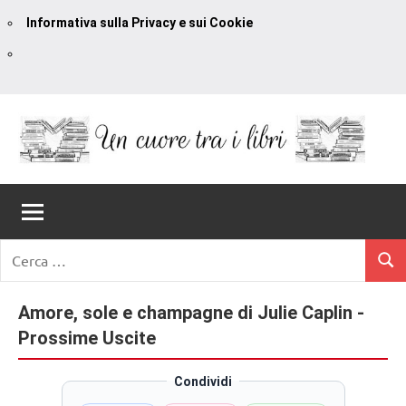
Informativa sulla Privacy e sui Cookie
Vai
al
contenuto
Un
blog
di
Cuore
romanzi
romance
Tra
Ricerca
e
Cerc
per:
I
non
solo.
Amore, sole e champagne di Julie Caplin -
Libri
Recensioni,
Prossime Uscite
anteprime,
cover
Condividi
reveal,