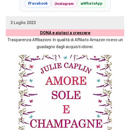
prossime
i
Instagram
f
w
Facebook
WhatsApp
uscite
editoriali
3 Luglio 2023
delle
uctil_user
Nessun
maggiori
DONA e aiutaci a crescere
commento
autrici
Trasparenza Affiliazioni: In qualità di Affiliato Amazon ricevo un
italiane
guadagno dagli acquisti idonei.
e
straniere.